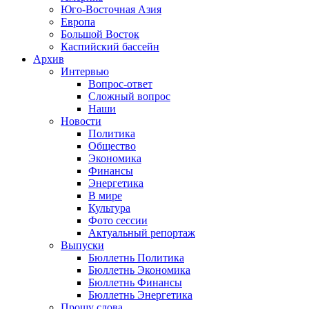
Юго-Восточная Азия
Европа
Большой Восток
Каспийский бассейн
Архив
Интервью
Вопрос-ответ
Сложный вопрос
Наши
Новости
Политика
Общество
Экономика
Финансы
Энергетика
В мире
Культура
Фото сессии
Актуальный репортаж
Выпуски
Бюллетнь Политика
Бюллетнь Экономика
Бюллетнь Финансы
Бюллетнь Энергетика
Прошу слова