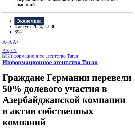
компаний
Экономика
4 август 2020, 13:30
698
A-
A
A+
AZ
EN
Информационное агентство Turan
Граждане Германии перевели
50% долевого участия в
Азербайджанской компании
в актив собственных
компаний