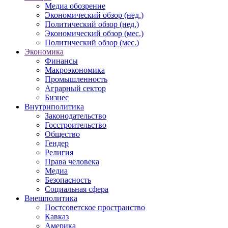
Медиа обозрение
Экономический обзор (нед.)
Политический обзор (нед.)
Экономический обзор (мес.)
Политический обзор (мес.)
Экономика
Финансы
Макроэкономика
Промышленность
Аграрный сектор
Бизнес
Внутриполитика
Законодательство
Госстроительство
Общество
Гендер
Религия
Права человека
Медиа
Безопасность
Социальная сфера
Внешполитика
Постсоветское пространство
Кавказ
Америка