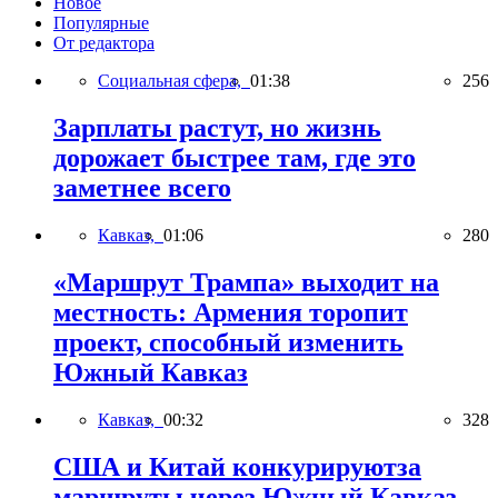
Новое
Популярные
От редактора
Социальная сфера,
01:38
256
Зарплаты растут, но жизнь
дорожает быстрее там, где это
заметнее всего
Кавказ,
01:06
280
«Маршрут Трампа» выходит на
местность: Армения торопит
проект, способный изменить
Южный Кавказ
Кавказ,
00:32
328
США и Китай конкурируютза
маршруты через Южный Кавказ