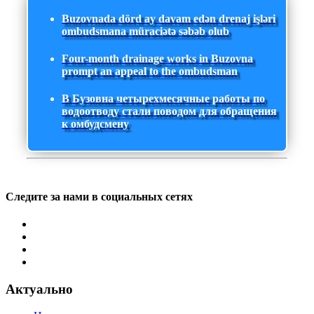
Buzovnada dörd ay davam edən drenaj işləri
ombudsmana müraciətə səbəb olub
Four-month drainage works in Buzovna
prompt an appeal to the ombudsman
В Бузовна четырехмесячные работы по
водоотводу стали поводом для обращения
к омбудсмену
Следите за нами в социальных сетях
Актуально