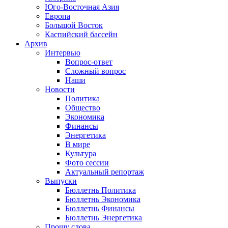
Юго-Восточная Азия
Европа
Большой Восток
Каспийский бассейн
Архив
Интервью
Вопрос-ответ
Сложный вопрос
Наши
Новости
Политика
Общество
Экономика
Финансы
Энергетика
В мире
Культура
Фото сессии
Актуальный репортаж
Выпуски
Бюллетнь Политика
Бюллетнь Экономика
Бюллетнь Финансы
Бюллетнь Энергетика
Прошу слова