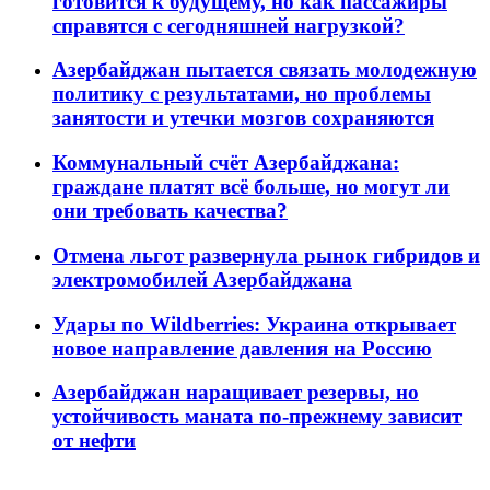
готовится к будущему, но как пассажиры
справятся с сегодняшней нагрузкой?
Азербайджан пытается связать молодежную
политику с результатами, но проблемы
занятости и утечки мозгов сохраняются
Коммунальный счёт Азербайджана:
граждане платят всё больше, но могут ли
они требовать качества?
Отмена льгот развернула рынок гибридов и
электромобилей Азербайджана
Удары по Wildberries: Украина открывает
новое направление давления на Россию
Азербайджан наращивает резервы, но
устойчивость маната по-прежнему зависит
от нефти