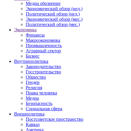
Медиа обозрение
Экономический обзор (нед.)
Политический обзор (нед.)
Экономический обзор (мес.)
Политический обзор (мес.)
Экономика
Финансы
Макроэкономика
Промышленность
Аграрный сектор
Бизнес
Внутриполитика
Законодательство
Госстроительство
Общество
Гендер
Религия
Права человека
Медиа
Безопасность
Социальная сфера
Внешполитика
Постсоветское пространство
Кавказ
Америка