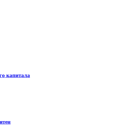
го капитала
ятен