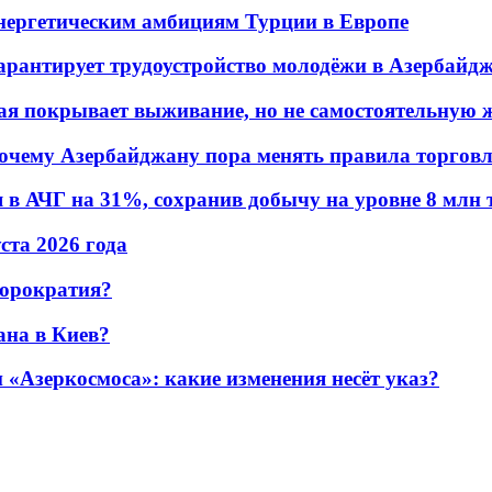
энергетическим амбициям Турции в Европе
гарантирует трудоустройство молодёжи в Азербайд
ая покрывает выживание, но не самостоятельную 
почему Азербайджану пора менять правила торгов
в АЧГ на 31%, сохранив добычу на уровне 8 млн 
уста 2026 года
бюрократия?
ана в Киев?
«Азеркосмоса»: какие изменения несёт указ?