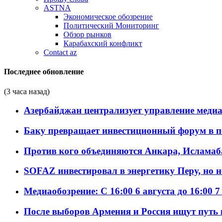
ASTNA
Экономическое обозрение
Политический Мониторинг
Обзор рынков
Карабахский конфликт
Contact az
Последнее обновление
(3 часа назад)
Азербайджан централизует управление меди
Баку превращает инвестиционный форум в п
Против кого объединяются Анкара, Исламаб
SOFAZ инвестировал в энергетику Перу, но 
Медиаобозрение: С 16:00 6 августа до 16:00 7
После выборов Армения и Россия ищут путь к