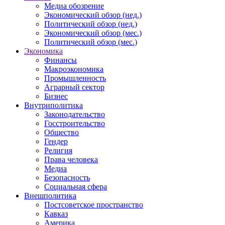
Медиа обозрение
Экономический обзор (нед.)
Политический обзор (нед.)
Экономический обзор (мес.)
Политический обзор (мес.)
Экономика
Финансы
Макроэкономика
Промышленность
Аграрный сектор
Бизнес
Внутриполитика
Законодательство
Госстроительство
Общество
Гендер
Религия
Права человека
Медиа
Безопасность
Социальная сфера
Внешполитика
Постсоветское пространство
Кавказ
Америка