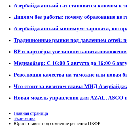
Азербайджанский газ становится ключом к 
Диплом без работы: почему образование не 
Азербайджанский минимум: зарплата, котор
Традиционные рынки под давлением сетей: 
BP и партнёры увеличили капиталовложения 
Медиаобзор: С 16:00 5 августа до 16:00 6 авг
Революция качества на таможне или новая 
Что стоит за визитом главы МИД Азербайдж
Новая модель управления для AZAL, ASCO и 
Главная страница
Экономика
Юрист ставит под сомнение решения ПКФР