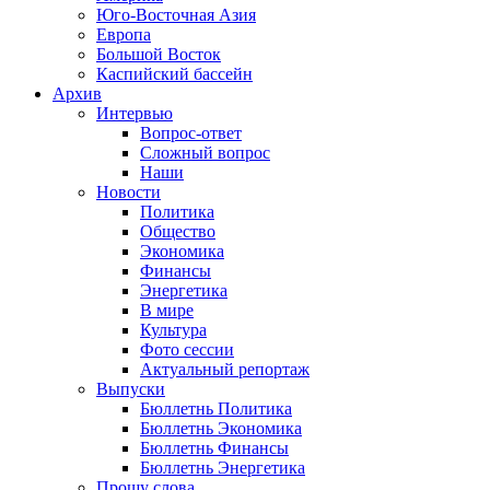
Юго-Восточная Азия
Европа
Большой Восток
Каспийский бассейн
Архив
Интервью
Вопрос-ответ
Сложный вопрос
Наши
Новости
Политика
Общество
Экономика
Финансы
Энергетика
В мире
Культура
Фото сессии
Актуальный репортаж
Выпуски
Бюллетнь Политика
Бюллетнь Экономика
Бюллетнь Финансы
Бюллетнь Энергетика
Прошу слова