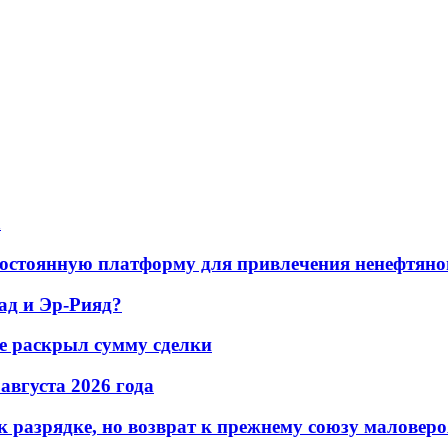
а
остоянную платформу для привлечения ненефтяно
ад и Эр-Рияд?
не раскрыл сумму сделки
 августа 2026 года
 разрядке, но возврат к прежнему союзу маловеро