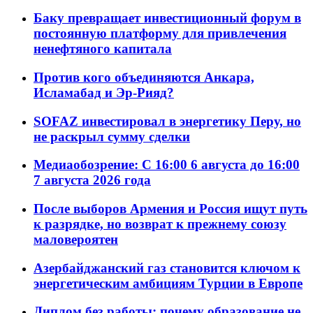
Баку превращает инвестиционный форум в
постоянную платформу для привлечения
ненефтяного капитала
Против кого объединяются Анкара,
Исламабад и Эр-Рияд?
SOFAZ инвестировал в энергетику Перу, но
не раскрыл сумму сделки
Медиаобозрение: С 16:00 6 августа до 16:00
7 августа 2026 года
После выборов Армения и Россия ищут путь
к разрядке, но возврат к прежнему союзу
маловероятен
Азербайджанский газ становится ключом к
энергетическим амбициям Турции в Европе
Диплом без работы: почему образование не