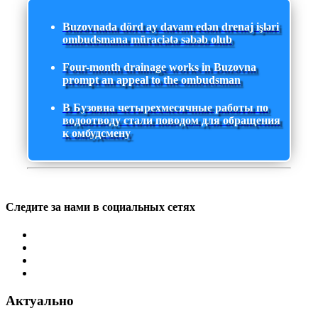
Buzovnada dörd ay davam edən drenaj işləri
ombudsmana müraciətə səbəb olub
Four-month drainage works in Buzovna
prompt an appeal to the ombudsman
В Бузовна четырехмесячные работы по
водоотводу стали поводом для обращения
к омбудсмену
Следите за нами в социальных сетях
Актуально