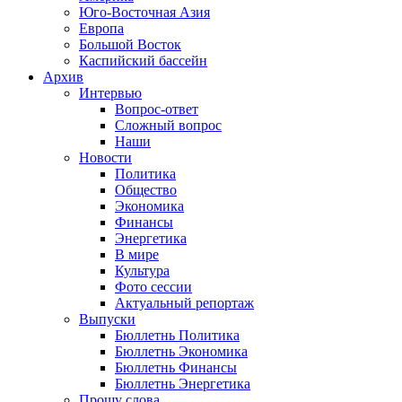
Юго-Восточная Азия
Европа
Большой Восток
Каспийский бассейн
Архив
Интервью
Вопрос-ответ
Сложный вопрос
Наши
Новости
Политика
Общество
Экономика
Финансы
Энергетика
В мире
Культура
Фото сессии
Актуальный репортаж
Выпуски
Бюллетнь Политика
Бюллетнь Экономика
Бюллетнь Финансы
Бюллетнь Энергетика
Прошу слова