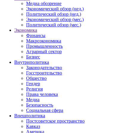
Медиа обозрение
Экономический обзор (нед.)
Политический обзор (нед.)
Экономический обзор (мес.)
Политический обзор (мес.)
Экономика
Финансы
Макроэкономика
Промышленность
Аграрный сектор
Бизнес
Внутриполитика
Законодательство
Госстроительство
Общество
Гендер
Религия
Права человека
Медиа
Безопасность
Социальная сфера
Внешполитика
Постсоветское пространство
Кавказ
Америка