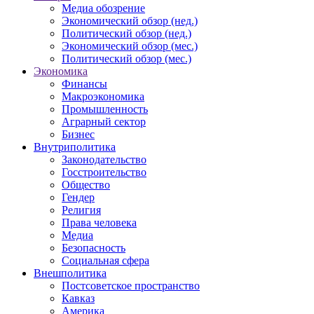
Медиа обозрение
Экономический обзор (нед.)
Политический обзор (нед.)
Экономический обзор (мес.)
Политический обзор (мес.)
Экономика
Финансы
Макроэкономика
Промышленность
Аграрный сектор
Бизнес
Внутриполитика
Законодательство
Госстроительство
Общество
Гендер
Религия
Права человека
Медиа
Безопасность
Социальная сфера
Внешполитика
Постсоветское пространство
Кавказ
Америка