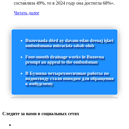
составляла 49%, то в 2024 году она достигла 68%».
Читать далее
Buzovnada dörd ay davam edən drenaj işləri
ombudsmana müraciətə səbəb olub
Four-month drainage works in Buzovna
prompt an appeal to the ombudsman
В Бузовна четырехмесячные работы по
водоотводу стали поводом для обращения
к омбудсмену
Следите за нами в социальных сетях