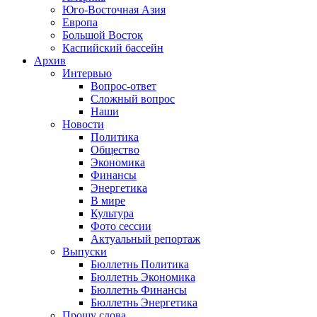
Юго-Восточная Азия
Европа
Большой Восток
Каспийский бассейн
Архив
Интервью
Вопрос-ответ
Сложный вопрос
Наши
Новости
Политика
Общество
Экономика
Финансы
Энергетика
В мире
Культура
Фото сессии
Актуальный репортаж
Выпуски
Бюллетнь Политика
Бюллетнь Экономика
Бюллетнь Финансы
Бюллетнь Энергетика
Прошу слова