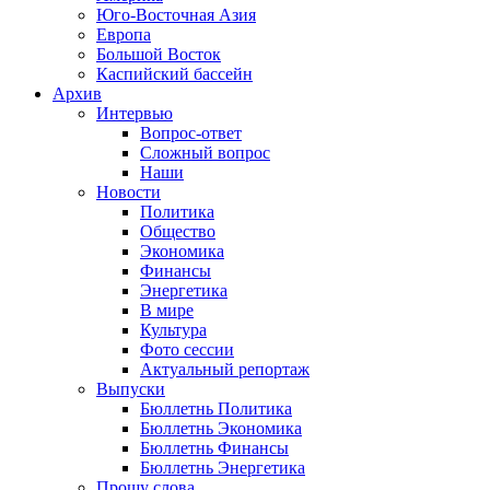
Юго-Восточная Азия
Европа
Большой Восток
Каспийский бассейн
Архив
Интервью
Вопрос-ответ
Сложный вопрос
Наши
Новости
Политика
Общество
Экономика
Финансы
Энергетика
В мире
Культура
Фото сессии
Актуальный репортаж
Выпуски
Бюллетнь Политика
Бюллетнь Экономика
Бюллетнь Финансы
Бюллетнь Энергетика
Прошу слова