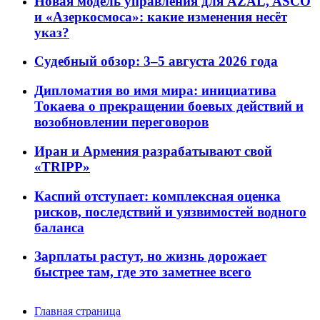
Новая модель управления для AZAL, ASCO
и «Азеркосмоса»: какие изменения несёт
указ?
Судебный обзор: 3–5 августа 2026 года
Дипломатия во имя мира: инициатива
Токаева о прекращении боевых действий и
возобновлении переговоров
Иран и Армения разрабатывают свой
«TRIPP»
Каспий отступает: комплексная оценка
рисков, последствий и уязвимостей водного
баланса
Зарплаты растут, но жизнь дорожает
быстрее там, где это заметнее всего
Главная страница