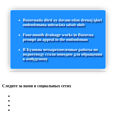
Buzovnada dörd ay davam edən drenaj işləri
ombudsmana müraciətə səbəb olub
Four-month drainage works in Buzovna
prompt an appeal to the ombudsman
В Бузовна четырехмесячные работы по
водоотводу стали поводом для обращения
к омбудсмену
Следите за нами в социальных сетях