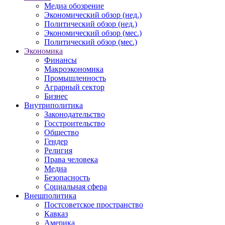
Медиа обозрение
Экономический обзор (нед.)
Политический обзор (нед.)
Экономический обзор (мес.)
Политический обзор (мес.)
Экономика
Финансы
Макроэкономика
Промышленность
Аграрный сектор
Бизнес
Внутриполитика
Законодательство
Госстроительство
Общество
Гендер
Религия
Права человека
Медиа
Безопасность
Социальная сфера
Внешполитика
Постсоветское пространство
Кавказ
Америка