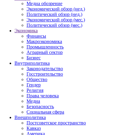
Медиа обозрение
Экономический обзор (нед.)
Политический обзор (нед.)
Экономический обзор (мес.)
Политический обзор (мес.)
Экономика
Финансы
Макроэкономика
Промышленность
Аграрный сектор
Бизнес
Внутриполитика
Законодательство
Госстроительство
Общество
Гендер
Религия
Права человека
Медиа
Безопасность
Социальная сфера
Внешполитика
Постсоветское пространство
Кавказ
Америка