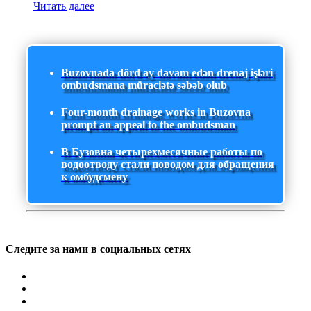
Читать далее
Buzovnada dörd ay davam edən drenaj işləri
ombudsmana müraciətə səbəb olub
Four-month drainage works in Buzovna
prompt an appeal to the ombudsman
В Бузовна четырехмесячные работы по
водоотводу стали поводом для обращения
к омбудсмену
Следите за нами в социальных сетях