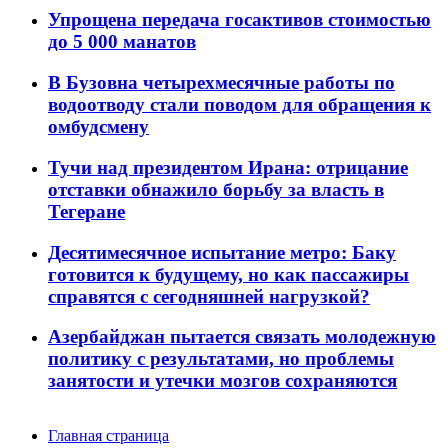
Упрощена передача госактивов стоимостью
до 5 000 манатов
В Бузовна четырехмесячные работы по
водоотводу стали поводом для обращения к
омбудсмену
Тучи над президентом Ирана: отрицание
отставки обнажило борьбу за власть в
Тегеране
Десятимесячное испытание метро: Баку
готовится к будущему, но как пассажиры
справятся с сегодняшней нагрузкой?
Азербайджан пытается связать молодежную
политику с результатами, но проблемы
занятости и утечки мозгов сохраняются
Главная страница