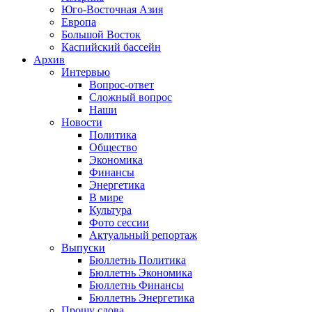
Юго-Восточная Азия
Европа
Большой Восток
Каспийский бассейн
Архив
Интервью
Вопрос-ответ
Сложный вопрос
Наши
Новости
Политика
Общество
Экономика
Финансы
Энергетика
В мире
Культура
Фото сессии
Актуальный репортаж
Выпуски
Бюллетнь Политика
Бюллетнь Экономика
Бюллетнь Финансы
Бюллетнь Энергетика
Прошу слова