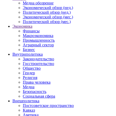
Медиа обозрение
Экономический обзор (нед.)
Политический обзор (нед.)
Экономический обзор (мес.)
Политический обзор (мес.)
Экономика
Финансы
Макроэкономика
Промышленность
Аграрный сектор
Бизнес
Внутриполитика
Законодательство
Госстроительство
Общество
Гендер
Религия
Права человека
Медиа
Безопасность
Социальная сфера
Внешполитика
Постсоветское пространство
Кавказ
Америка