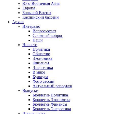
Юго-Восточная Азия
Европа
Большой Восток
Каспийский бассейн
Архив
Интервью
Вопрос-ответ
Сложный вопрос
Наши
Новости
Политика
Общество
Экономика
Финансы
Энергетика
В мире
Культура
Фото сессии
Актуальный репортаж
Выпуски
Бюллетнь Политика
Бюллетнь Экономика
Бюллетнь Финансы
Бюллетнь Энергетика
Прошу слова