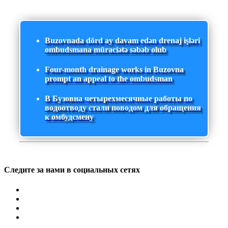
Buzovnada dörd ay davam edən drenaj işləri
ombudsmana müraciətə səbəb olub
Four-month drainage works in Buzovna
prompt an appeal to the ombudsman
В Бузовна четырехмесячные работы по
водоотводу стали поводом для обращения
к омбудсмену
Следите за нами в социальных сетях