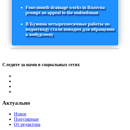
Four-month drainage works in Buzovna
prompt an appeal to the ombudsman
В Бузовна четырехмесячные работы по
водоотводу стали поводом для обращения
к омбудсмену
Следите за нами в социальных сетях
Актуально
Новое
Популярные
От редактора