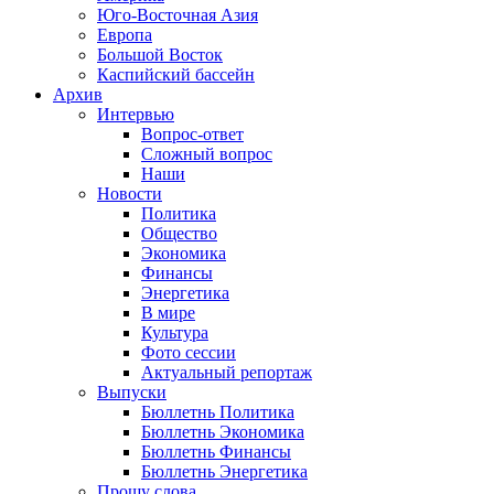
Юго-Восточная Азия
Европа
Большой Восток
Каспийский бассейн
Архив
Интервью
Вопрос-ответ
Сложный вопрос
Наши
Новости
Политика
Общество
Экономика
Финансы
Энергетика
В мире
Культура
Фото сессии
Актуальный репортаж
Выпуски
Бюллетнь Политика
Бюллетнь Экономика
Бюллетнь Финансы
Бюллетнь Энергетика
Прошу слова