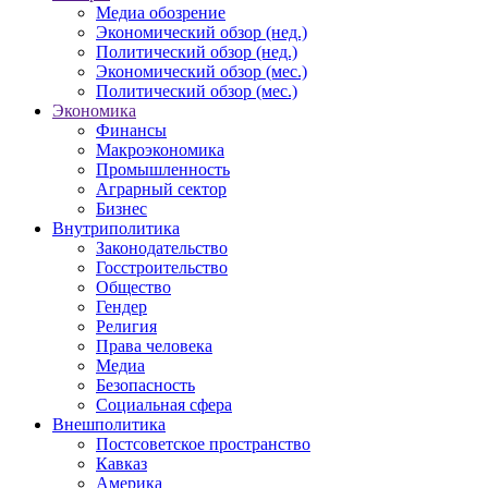
Медиа обозрение
Экономический обзор (нед.)
Политический обзор (нед.)
Экономический обзор (мес.)
Политический обзор (мес.)
Экономика
Финансы
Макроэкономика
Промышленность
Аграрный сектор
Бизнес
Внутриполитика
Законодательство
Госстроительство
Общество
Гендер
Религия
Права человека
Медиа
Безопасность
Социальная сфера
Внешполитика
Постсоветское пространство
Кавказ
Америка