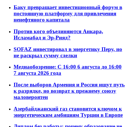
Баку превращает инвестиционный форум в
постоянную платформу для привлечения
ненефтяного капитала
Против кого объединяются Анкара,
Исламабад и Эр-Рияд?
SOFAZ инвестировал в энергетику Перу, но
не раскрыл сумму сделки
Медиаобозрение: С 16:00 6 августа до 16:00
7 августа 2026 года
После выборов Армения и Россия ищут путь
к разрядке, но возврат к прежнему союзу
маловероятен
Азербайджанский газ становится ключом к
энергетическим амбициям Турции в Европе
Диплом без работы: почему образование не