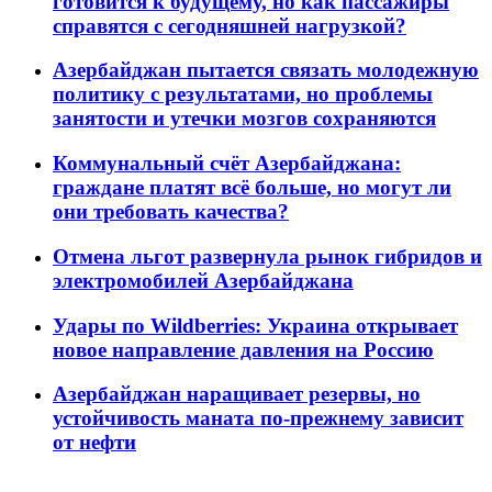
готовится к будущему, но как пассажиры
справятся с сегодняшней нагрузкой?
Азербайджан пытается связать молодежную
политику с результатами, но проблемы
занятости и утечки мозгов сохраняются
Коммунальный счёт Азербайджана:
граждане платят всё больше, но могут ли
они требовать качества?
Отмена льгот развернула рынок гибридов и
электромобилей Азербайджана
Удары по Wildberries: Украина открывает
новое направление давления на Россию
Азербайджан наращивает резервы, но
устойчивость маната по-прежнему зависит
от нефти