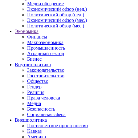
Медиа обозрение
Экономический обзор (нед.)
Политический обзор (нед.)
Экономический обзор (мес.)
Политический обзор (мес.)
Экономика
Финансы
Макроэкономика
Промышленность
Аграрный сектор
Бизнес
Внутриполитика
Законодательство
Госстроительство
Общество
Гендер
Религия
Права человека
Медиа
Безопасность
Социальная сфера
Внешполитика
Постсоветское пространство
Кавказ
Америка