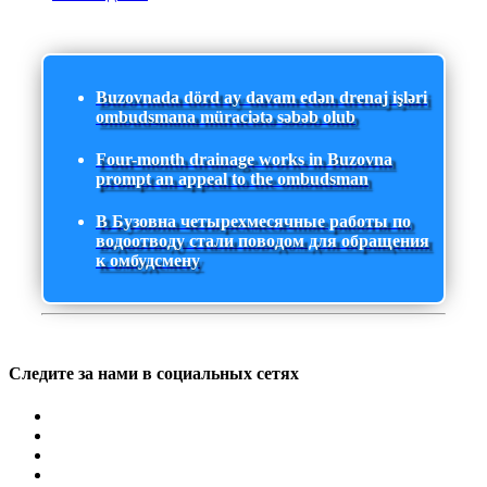
Buzovnada dörd ay davam edən drenaj işləri
ombudsmana müraciətə səbəb olub
Four-month drainage works in Buzovna
prompt an appeal to the ombudsman
В Бузовна четырехмесячные работы по
водоотводу стали поводом для обращения
к омбудсмену
Следите за нами в социальных сетях