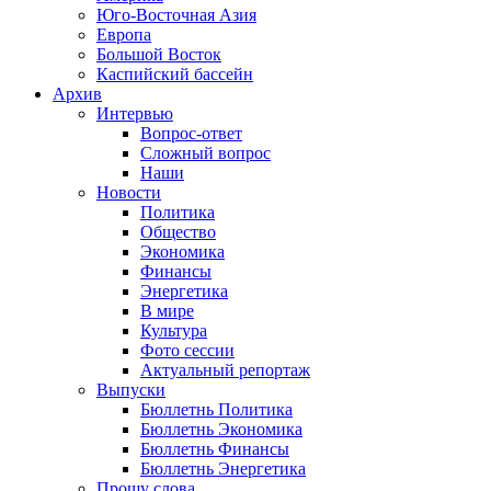
Юго-Восточная Азия
Европа
Большой Восток
Каспийский бассейн
Архив
Интервью
Вопрос-ответ
Сложный вопрос
Наши
Новости
Политика
Общество
Экономика
Финансы
Энергетика
В мире
Культура
Фото сессии
Актуальный репортаж
Выпуски
Бюллетнь Политика
Бюллетнь Экономика
Бюллетнь Финансы
Бюллетнь Энергетика
Прошу слова