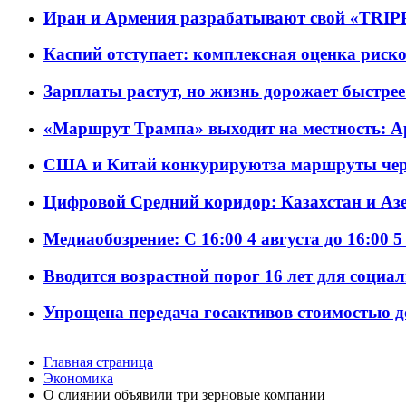
Иран и Армения разрабатывают свой «TRIP
Каспий отступает: комплексная оценка риско
Зарплаты растут, но жизнь дорожает быстрее т
«Маршрут Трампа» выходит на местность: А
США и Китай конкурируютза маршруты че
Цифровой Средний коридор: Казахстан и Аз
Медиаобозрение: С 16:00 4 августа до 16:00 5
Вводится возрастной порог 16 лет для социа
Упрощена передача госактивов стоимостью д
Главная страница
Экономика
О слиянии объявили три зерновые компании