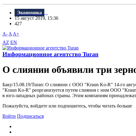
Экономика
15 август 2019, 15:36
427
A-
A
A+
AZ
EN
Информационное агентство Turan
О слиянии объявили три зер
Баку/15.08.19/Turan: О слиянии с ООО "Kraun Ko-R" 14-го авг
"Kraun Ko-R" реорганизуется путем слияния с ним ООО "Kraun 
в юго-западных районах страны. Этим компаниям принадлежат д
Пожалуйста, войдите или подпишитесь, чтобы читать больше
Войти
Подписаться