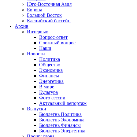
Юго-Восточная Азия
Европа
Большой Восток
Каспийский бассейн
Архив
Интервью
Вопрос-ответ
Сложный вопрос
Наши
Новости
Политика
Общество
Экономика
Финансы
Энергетика
В мире
Культура
Фото сессии
Актуальный репортаж
Выпуски
Бюллетнь Политика
Бюллетнь Экономика
Бюллетнь Финансы
Бюллетнь Энергетика
Прошу слова