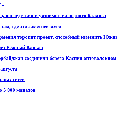
P»
в, последствий и уязвимостей водного баланса
ам, где это заметнее всего
рмения торопит проект, способный изменить Южн
рез Южный Кавказ
ербайджан соединили берега Каспия оптоволокном
 августа
льных сетей
о 5 000 манатов