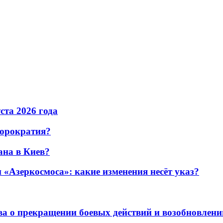
уста 2026 года
бюрократия?
ана в Киев?
«Азеркосмоса»: какие изменения несёт указ?
а о прекращении боевых действий и возобновлени