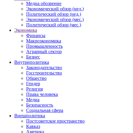
Медиа обозрение
Экономический обзор (нед.)
Политический обзор (нед.)
Экономический обзор (мес.)
Политический обзор (мес.)
Экономика
Финансы
Макроэкономика
Промышленность
Аграрный сектор
Бизнес
Внутриполитика
Законодательство
Госстроительство
Общество
Гендер
Религия
Права человека
Медиа
Безопасность
Социальная сфера
Внешполитика
Постсоветское пространство
Кавказ
Америка