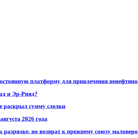
а
остоянную платформу для привлечения ненефтяно
ад и Эр-Рияд?
не раскрыл сумму сделки
 августа 2026 года
 разрядке, но возврат к прежнему союзу маловеро