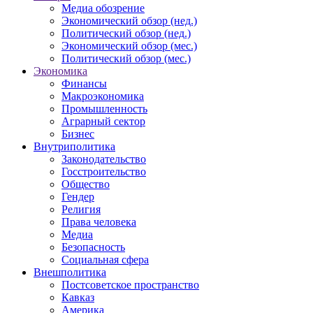
Медиа обозрение
Экономический обзор (нед.)
Политический обзор (нед.)
Экономический обзор (мес.)
Политический обзор (мес.)
Экономика
Финансы
Макроэкономика
Промышленность
Аграрный сектор
Бизнес
Внутриполитика
Законодательство
Госстроительство
Общество
Гендер
Религия
Права человека
Медиа
Безопасность
Социальная сфера
Внешполитика
Постсоветское пространство
Кавказ
Америка