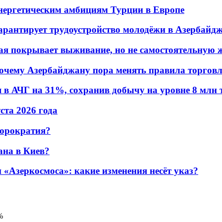
энергетическим амбициям Турции в Европе
гарантирует трудоустройство молодёжи в Азербайд
ая покрывает выживание, но не самостоятельную 
почему Азербайджану пора менять правила торгов
в АЧГ на 31%, сохранив добычу на уровне 8 млн 
уста 2026 года
бюрократия?
ана в Киев?
«Азеркосмоса»: какие изменения несёт указ?
%