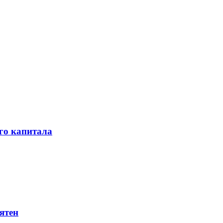
го капитала
ятен