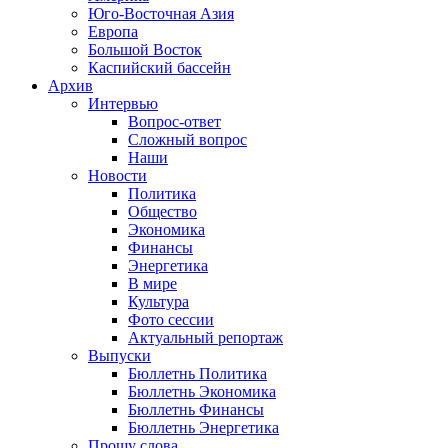
Юго-Восточная Азия
Европа
Большой Восток
Каспийский бассейн
Архив
Интервью
Вопрос-ответ
Сложный вопрос
Наши
Новости
Политика
Общество
Экономика
Финансы
Энергетика
В мире
Культура
Фото сессии
Актуальный репортаж
Выпуски
Бюллетнь Политика
Бюллетнь Экономика
Бюллетнь Финансы
Бюллетнь Энергетика
Прошу слова