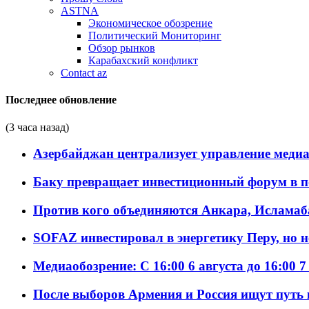
ASTNA
Экономическое обозрение
Политический Мониторинг
Обзор рынков
Карабахский конфликт
Contact az
Последнее обновление
(3 часа назад)
Азербайджан централизует управление меди
Баку превращает инвестиционный форум в п
Против кого объединяются Анкара, Исламаб
SOFAZ инвестировал в энергетику Перу, но 
Медиаобозрение: С 16:00 6 августа до 16:00 7
После выборов Армения и Россия ищут путь к