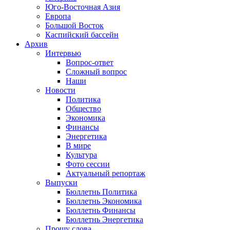
Юго-Восточная Азия
Европа
Большой Восток
Каспийский бассейн
Архив
Интервью
Вопрос-ответ
Сложный вопрос
Наши
Новости
Политика
Общество
Экономика
Финансы
Энергетика
В мире
Культура
Фото сессии
Актуальный репортаж
Выпуски
Бюллетнь Политика
Бюллетнь Экономика
Бюллетнь Финансы
Бюллетнь Энергетика
Прошу слова