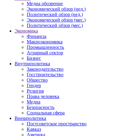
Медиа обозрение
Экономический обзор (нед.)
Политический обзор (нед.)
Экономический обзор (мес.)
Политический обзор (мес.)
Экономика
Финансы
Макроэкономика
Промышленность
Аграрный сектор
Бизнес
Внутриполитика
Законодательство
Госстроительство
Общество
Гендер
Религия
Права человека
Медиа
Безопасность
Социальная сфера
Внешполитика
Постсоветское пространство
Кавказ
Америка