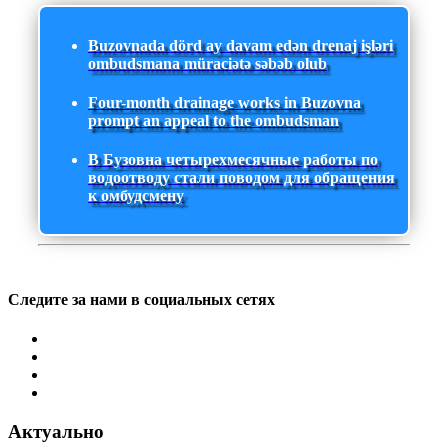
Buzovnada dörd ay davam edən drenaj işləri
ombudsmana müraciətə səbəb olub
Four-month drainage works in Buzovna
prompt an appeal to the ombudsman
В Бузовна четырехмесячные работы по
водоотводу стали поводом для обращения
к омбудсмену
Следите за нами в социальных сетях
Актуально