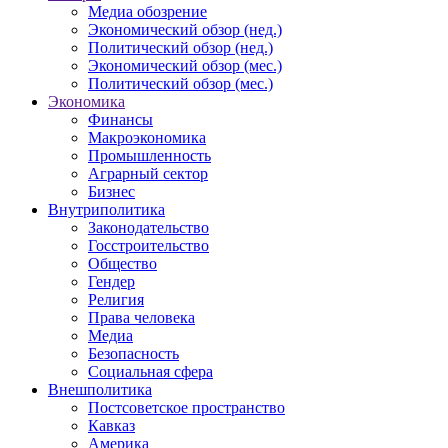
Медиа обозрение
Экономический обзор (нед.)
Политический обзор (нед.)
Экономический обзор (мес.)
Политический обзор (мес.)
Экономика
Финансы
Макроэкономика
Промышленность
Аграрный сектор
Бизнес
Внутриполитика
Законодательство
Госстроительство
Общество
Гендер
Религия
Права человека
Медиа
Безопасность
Социальная сфера
Внешполитика
Постсоветское пространство
Кавказ
Америка