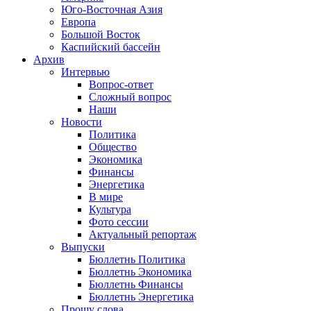
Юго-Восточная Азия
Европа
Большой Восток
Каспийский бассейн
Архив
Интервью
Вопрос-ответ
Сложный вопрос
Наши
Новости
Политика
Общество
Экономика
Финансы
Энергетика
В мире
Культура
Фото сессии
Актуальный репортаж
Выпуски
Бюллетнь Политика
Бюллетнь Экономика
Бюллетнь Финансы
Бюллетнь Энергетика
Прошу слова