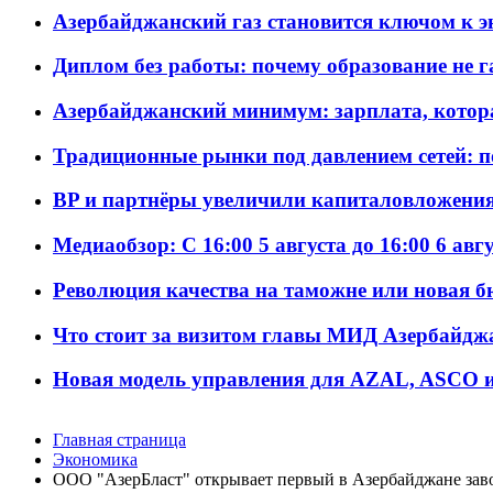
Азербайджанский газ становится ключом к 
Диплом без работы: почему образование не 
Азербайджанский минимум: зарплата, котор
Традиционные рынки под давлением сетей: 
BP и партнёры увеличили капиталовложения 
Медиаобзор: С 16:00 5 августа до 16:00 6 авг
Революция качества на таможне или новая 
Что стоит за визитом главы МИД Азербайдж
Новая модель управления для AZAL, ASCO и 
Главная страница
Экономика
ООО "АзерБласт" открывает первый в Азербайджане заво