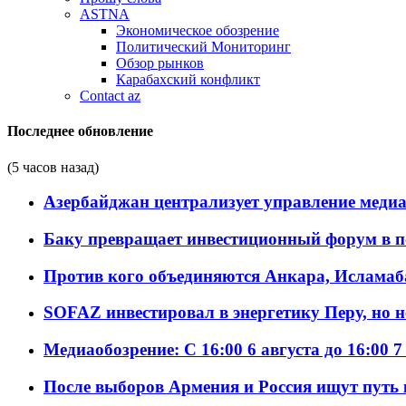
ASTNA
Экономическое обозрение
Политический Мониторинг
Обзор рынков
Карабахский конфликт
Contact az
Последнее обновление
(5 часов назад)
Азербайджан централизует управление меди
Баку превращает инвестиционный форум в п
Против кого объединяются Анкара, Исламаб
SOFAZ инвестировал в энергетику Перу, но 
Медиаобозрение: С 16:00 6 августа до 16:00 7
После выборов Армения и Россия ищут путь к