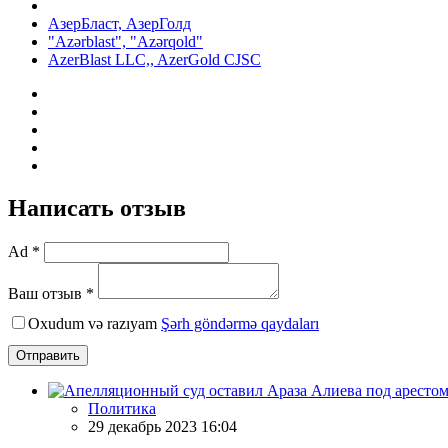
АзерБласт, АзерГолд
"Azərblast", "Azərqold"
AzerBlast LLC,, AzerGold CJSC
Написать отзыв
Ad *
Ваш отзыв *
Oxudum və razıyam
Şərh göndərmə qaydaları
Отправить
Политика
29 декабрь 2023 16:04