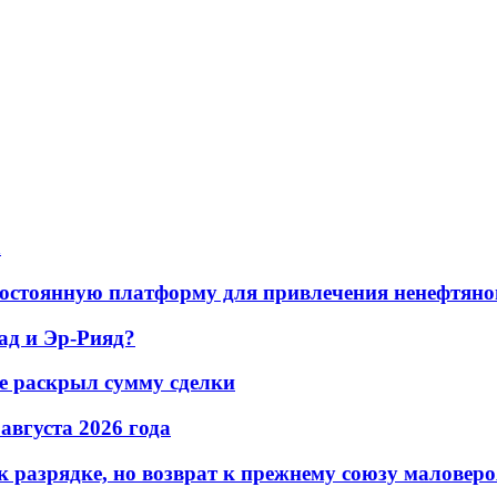
а
остоянную платформу для привлечения ненефтяно
ад и Эр-Рияд?
не раскрыл сумму сделки
 августа 2026 года
 разрядке, но возврат к прежнему союзу маловеро