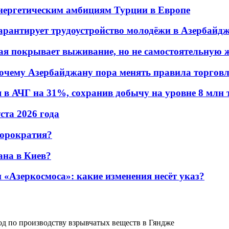
энергетическим амбициям Турции в Европе
гарантирует трудоустройство молодёжи в Азербайд
ая покрывает выживание, но не самостоятельную 
почему Азербайджану пора менять правила торгов
в АЧГ на 31%, сохранив добычу на уровне 8 млн 
уста 2026 года
бюрократия?
ана в Киев?
«Азеркосмоса»: какие изменения несёт указ?
д по производству взрывчатых веществ в Гяндже