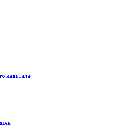
го капитала
ятен