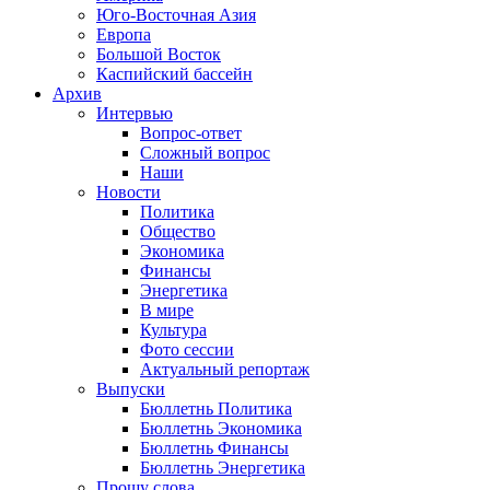
Юго-Восточная Азия
Европа
Большой Восток
Каспийский бассейн
Архив
Интервью
Вопрос-ответ
Сложный вопрос
Наши
Новости
Политика
Общество
Экономика
Финансы
Энергетика
В мире
Культура
Фото сессии
Актуальный репортаж
Выпуски
Бюллетнь Политика
Бюллетнь Экономика
Бюллетнь Финансы
Бюллетнь Энергетика
Прошу слова