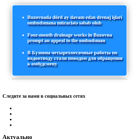
Buzovnada dörd ay davam edən drenaj işləri
ombudsmana müraciətə səbəb olub
Four-month drainage works in Buzovna
prompt an appeal to the ombudsman
В Бузовна четырехмесячные работы по
водоотводу стали поводом для обращения
к омбудсмену
Следите за нами в социальных сетях
Актуально