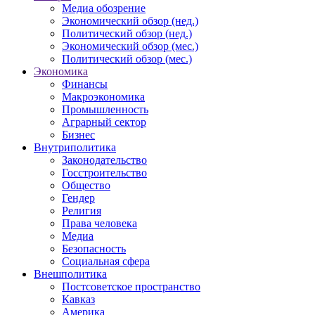
Медиа обозрение
Экономический обзор (нед.)
Политический обзор (нед.)
Экономический обзор (мес.)
Политический обзор (мес.)
Экономика
Финансы
Макроэкономика
Промышленность
Аграрный сектор
Бизнес
Внутриполитика
Законодательство
Госстроительство
Общество
Гендер
Религия
Права человека
Медиа
Безопасность
Социальная сфера
Внешполитика
Постсоветское пространство
Кавказ
Америка