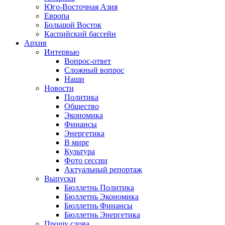
Юго-Восточная Азия
Европа
Большой Восток
Каспийский бассейн
Архив
Интервью
Вопрос-ответ
Сложный вопрос
Наши
Новости
Политика
Общество
Экономика
Финансы
Энергетика
В мире
Культура
Фото сессии
Актуальный репортаж
Выпуски
Бюллетнь Политика
Бюллетнь Экономика
Бюллетнь Финансы
Бюллетнь Энергетика
Прошу слова