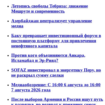
Летопись свободы Тебриза: движение
Мешруте и современность
Азербайджан централизует управление
медиа
Баку превращает инвестиционный форум в
постоянную платформу для привлечения
ненефтяного капитала
Против кого объединяются Анкара,
Исламабад и Эр-Рияд?
SOFAZ инвестировал в энергетику Перу, но
не раскрыл сумму сделки
Медиаобозрение: С 16:00 6 августа до 16:00
7 августа 2026 года
После выборов Армения и Россия ищут путь
к разрядке, но возврат к прежнему союзу