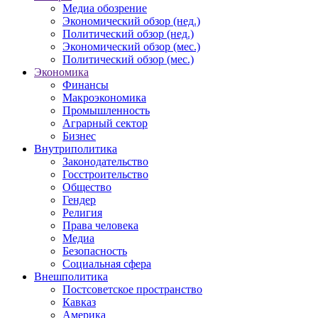
Медиа обозрение
Экономический обзор (нед.)
Политический обзор (нед.)
Экономический обзор (мес.)
Политический обзор (мес.)
Экономика
Финансы
Макроэкономика
Промышленность
Аграрный сектор
Бизнес
Внутриполитика
Законодательство
Госстроительство
Общество
Гендер
Религия
Права человека
Медиа
Безопасность
Социальная сфера
Внешполитика
Постсоветское пространство
Кавказ
Америка