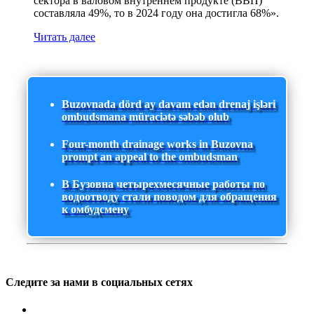
сектора в валовом внутреннем продукте (ВВП)
составляла 49%, то в 2024 году она достигла 68%».
Читать далее
Buzovnada dörd ay davam edən drenaj işləri
ombudsmana müraciətə səbəb olub
Four-month drainage works in Buzovna
prompt an appeal to the ombudsman
В Бузовна четырехмесячные работы по
водоотводу стали поводом для обращения
к омбудсмену
Следите за нами в социальных сетях