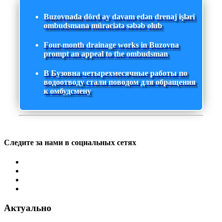
Buzovnada dörd ay davam edən drenaj işləri
ombudsmana müraciətə səbəb olub
Four-month drainage works in Buzovna
prompt an appeal to the ombudsman
В Бузовна четырехмесячные работы по
водоотводу стали поводом для обращения
к омбудсмену
Следите за нами в социальных сетях
Актуально