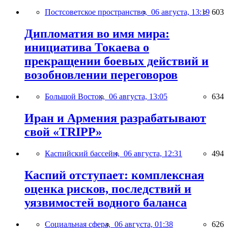
Постсоветское пространство,
06 августа, 13:19
603
Дипломатия во имя мира:
инициатива Токаева о
прекращении боевых действий и
возобновлении переговоров
Большой Восток,
06 августа, 13:05
634
Иран и Армения разрабатывают
свой «TRIPP»
Каспийский бассейн,
06 августа, 12:31
494
Каспий отступает: комплексная
оценка рисков, последствий и
уязвимостей водного баланса
Социальная сфера,
06 августа, 01:38
626