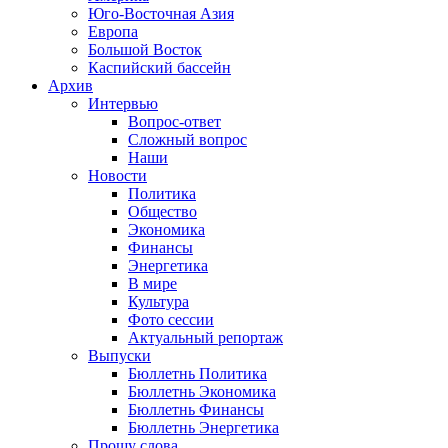
Юго-Восточная Азия
Европа
Большой Восток
Каспийский бассейн
Архив
Интервью
Вопрос-ответ
Сложный вопрос
Наши
Новости
Политика
Общество
Экономика
Финансы
Энергетика
В мире
Культура
Фото сессии
Актуальный репортаж
Выпуски
Бюллетнь Политика
Бюллетнь Экономика
Бюллетнь Финансы
Бюллетнь Энергетика
Прошу слова