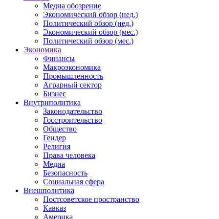
Медиа обозрение
Экономический обзор (нед.)
Политический обзор (нед.)
Экономический обзор (мес.)
Политический обзор (мес.)
Экономика
Финансы
Макроэкономика
Промышленность
Аграрный сектор
Бизнес
Внутриполитика
Законодательство
Госстроительство
Общество
Гендер
Религия
Права человека
Медиа
Безопасность
Социальная сфера
Внешполитика
Постсоветское пространство
Кавказ
Америка