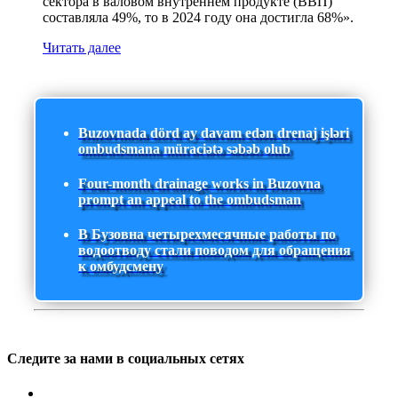
сектора в валовом внутреннем продукте (ВВП)
составляла 49%, то в 2024 году она достигла 68%».
Читать далее
Buzovnada dörd ay davam edən drenaj işləri
ombudsmana müraciətə səbəb olub
Four-month drainage works in Buzovna
prompt an appeal to the ombudsman
В Бузовна четырехмесячные работы по
водоотводу стали поводом для обращения
к омбудсмену
Следите за нами в социальных сетях