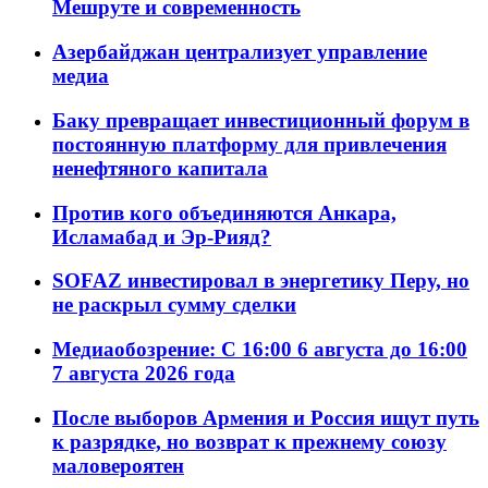
Мешруте и современность
Азербайджан централизует управление
медиа
Баку превращает инвестиционный форум в
постоянную платформу для привлечения
ненефтяного капитала
Против кого объединяются Анкара,
Исламабад и Эр-Рияд?
SOFAZ инвестировал в энергетику Перу, но
не раскрыл сумму сделки
Медиаобозрение: С 16:00 6 августа до 16:00
7 августа 2026 года
После выборов Армения и Россия ищут путь
к разрядке, но возврат к прежнему союзу
маловероятен