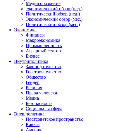
Медиа обозрение
Экономический обзор (нед.)
Политический обзор (нед.)
Экономический обзор (мес.)
Политический обзор (мес.)
Экономика
Финансы
Макроэкономика
Промышленность
Аграрный сектор
Бизнес
Внутриполитика
Законодательство
Госстроительство
Общество
Гендер
Религия
Права человека
Медиа
Безопасность
Социальная сфера
Внешполитика
Постсоветское пространство
Кавказ
Америка