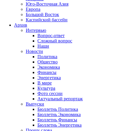
Юго-Восточная Азия
Европа
Большой Восток
Каспийский бассейн
Архив
Интервью
Вопрос-ответ
Сложный вопрос
Наши
Новости
Политика
Общество
Экономика
Финансы
Энергетика
В мире
Культура
Фото сессии
Актуальный репортаж
Выпуски
Бюллетнь Политика
Бюллетнь Экономика
Бюллетнь Финансы
Бюллетнь Энергетика
Прошу слова