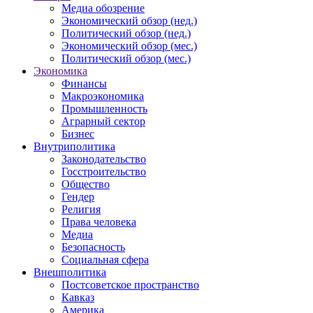
Медиа обозрение
Экономический обзор (нед.)
Политический обзор (нед.)
Экономический обзор (мес.)
Политический обзор (мес.)
Экономика
Финансы
Макроэкономика
Промышленность
Аграрный сектор
Бизнес
Внутриполитика
Законодательство
Госстроительство
Общество
Гендер
Религия
Права человека
Медиа
Безопасность
Социальная сфера
Внешполитика
Постсоветское пространство
Кавказ
Америка