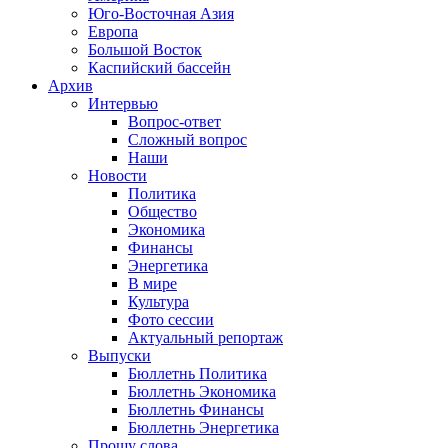
Юго-Восточная Азия
Европа
Большой Восток
Каспийский бассейн
Архив
Интервью
Вопрос-ответ
Сложный вопрос
Наши
Новости
Политика
Общество
Экономика
Финансы
Энергетика
В мире
Культура
Фото сессии
Актуальный репортаж
Выпуски
Бюллетнь Политика
Бюллетнь Экономика
Бюллетнь Финансы
Бюллетнь Энергетика
Прошу слова