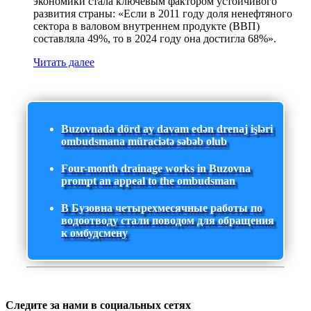
экономики стала ключевым фактором устойчивого
развития страны: «Если в 2011 году доля ненефтяного
сектора в валовом внутреннем продукте (ВВП)
составляла 49%, то в 2024 году она достигла 68%».
Читать далее
Buzovnada dörd ay davam edən drenaj işləri
ombudsmana müraciətə səbəb olub
Four-month drainage works in Buzovna
prompt an appeal to the ombudsman
В Бузовна четырехмесячные работы по
водоотводу стали поводом для обращения
к омбудсмену
Следите за нами в социальных сетях