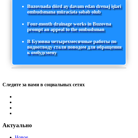
Buzovnada dörd ay davam edən drenaj işləri
ombudsmana müraciətə səbəb olub
Four-month drainage works in Buzovna
prompt an appeal to the ombudsman
В Бузовна четырехмесячные работы по
водоотводу стали поводом для обращения
к омбудсмену
Следите за нами в социальных сетях
Актуально
Новое