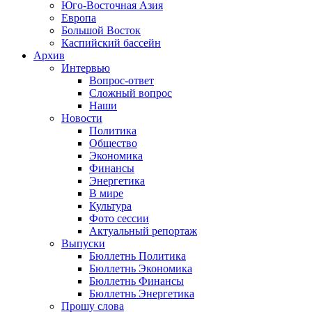
Юго-Восточная Азия
Европа
Большой Восток
Каспийский бассейн
Архив
Интервью
Вопрос-ответ
Сложный вопрос
Наши
Новости
Политика
Общество
Экономика
Финансы
Энергетика
В мире
Культура
Фото сессии
Актуальный репортаж
Выпуски
Бюллетнь Политика
Бюллетнь Экономика
Бюллетнь Финансы
Бюллетнь Энергетика
Прошу слова