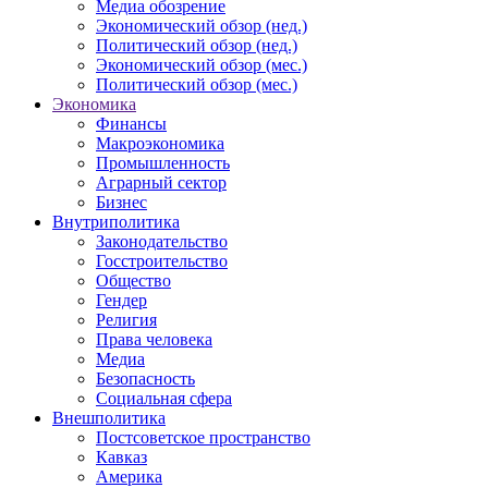
Медиа обозрение
Экономический обзор (нед.)
Политический обзор (нед.)
Экономический обзор (мес.)
Политический обзор (мес.)
Экономика
Финансы
Макроэкономика
Промышленность
Аграрный сектор
Бизнес
Внутриполитика
Законодательство
Госстроительство
Общество
Гендер
Религия
Права человека
Медиа
Безопасность
Социальная сфера
Внешполитика
Постсоветское пространство
Кавказ
Америка