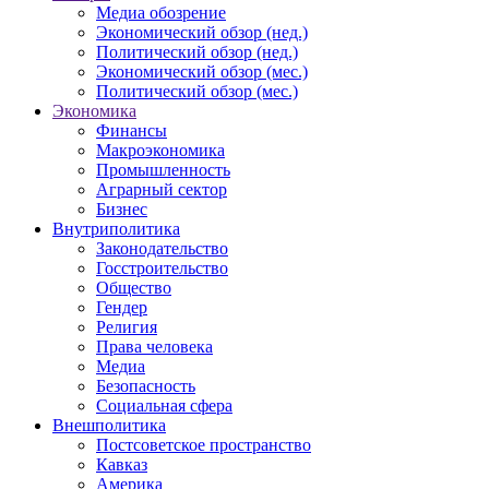
Медиа обозрение
Экономический обзор (нед.)
Политический обзор (нед.)
Экономический обзор (мес.)
Политический обзор (мес.)
Экономика
Финансы
Макроэкономика
Промышленность
Аграрный сектор
Бизнес
Внутриполитика
Законодательство
Госстроительство
Общество
Гендер
Религия
Права человека
Медиа
Безопасность
Социальная сфера
Внешполитика
Постсоветское пространство
Кавказ
Америка