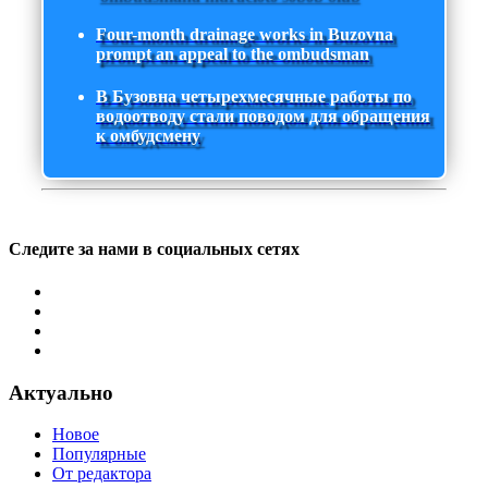
Four-month drainage works in Buzovna
prompt an appeal to the ombudsman
В Бузовна четырехмесячные работы по
водоотводу стали поводом для обращения
к омбудсмену
Следите за нами в социальных сетях
Актуально
Новое
Популярные
От редактора