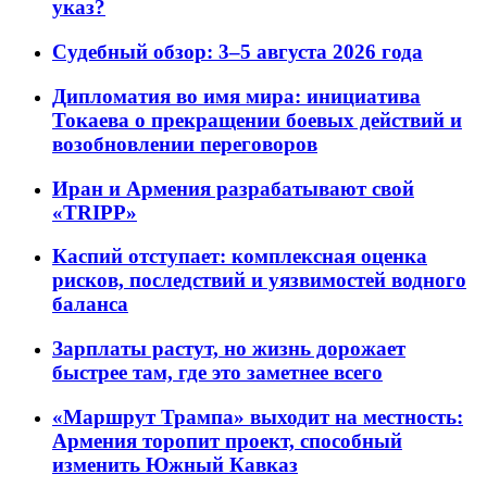
указ?
Судебный обзор: 3–5 августа 2026 года
Дипломатия во имя мира: инициатива
Токаева о прекращении боевых действий и
возобновлении переговоров
Иран и Армения разрабатывают свой
«TRIPP»
Каспий отступает: комплексная оценка
рисков, последствий и уязвимостей водного
баланса
Зарплаты растут, но жизнь дорожает
быстрее там, где это заметнее всего
«Маршрут Трампа» выходит на местность:
Армения торопит проект, способный
изменить Южный Кавказ