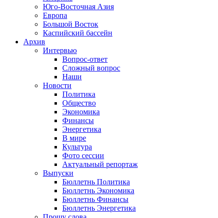
Юго-Восточная Азия
Европа
Большой Восток
Каспийский бассейн
Архив
Интервью
Вопрос-ответ
Сложный вопрос
Наши
Новости
Политика
Общество
Экономика
Финансы
Энергетика
В мире
Культура
Фото сессии
Актуальный репортаж
Выпуски
Бюллетнь Политика
Бюллетнь Экономика
Бюллетнь Финансы
Бюллетнь Энергетика
Прошу слова