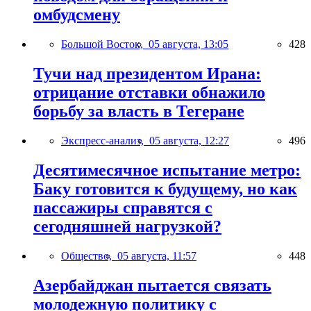
омбудсмену
Большой Восток,
05 августа, 13:05
428
Тучи над президентом Ирана:
отрицание отставки обнажило
борьбу за власть в Тегеране
Экспресс-анализ,
05 августа, 12:27
496
Десятимесячное испытание метро:
Баку готовится к будущему, но как
пассажиры справятся с
сегодняшней нагрузкой?
Общество,
05 августа, 11:57
448
Азербайджан пытается связать
молодежную политику с