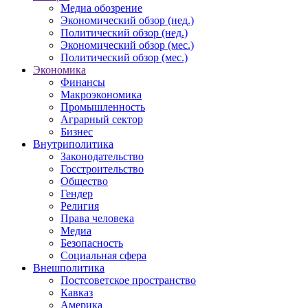
Медиа обозрение
Экономический обзор (нед.)
Политический обзор (нед.)
Экономический обзор (мес.)
Политический обзор (мес.)
Экономика
Финансы
Макроэкономика
Промышленность
Аграрный сектор
Бизнес
Внутриполитика
Законодательство
Госстроительство
Общество
Гендер
Религия
Права человека
Медиа
Безопасность
Социальная сфера
Внешполитика
Постсоветское пространство
Кавказ
Америка