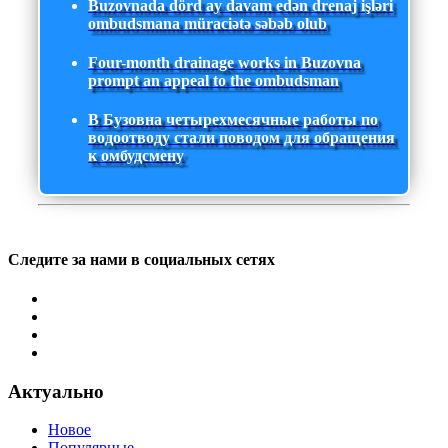
Buzovnada dörd ay davam edən drenaj işləri
ombudsmana müraciətə səbəb olub
Four-month drainage works in Buzovna
prompt an appeal to the ombudsman
В Бузовна четырехмесячные работы по
водоотводу стали поводом для обращения
к омбудсмену
Следите за нами в социальных сетях
Актуально
Новое
Популярные