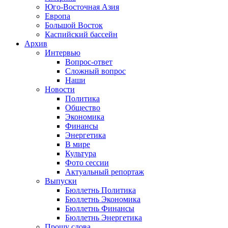
Юго-Восточная Азия
Европа
Большой Восток
Каспийский бассейн
Архив
Интервью
Вопрос-ответ
Сложный вопрос
Наши
Новости
Политика
Общество
Экономика
Финансы
Энергетика
В мире
Культура
Фото сессии
Актуальный репортаж
Выпуски
Бюллетнь Политика
Бюллетнь Экономика
Бюллетнь Финансы
Бюллетнь Энергетика
Прошу слова