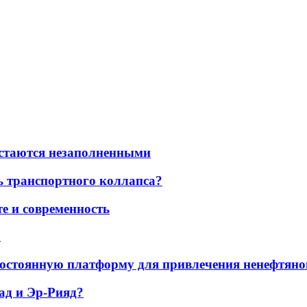
остаются незаполненными
ь транспортного коллапса?
е и современность
а
остоянную платформу для привлечения ненефтяно
ад и Эр-Рияд?