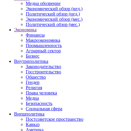
Медиа обозрение
Экономический обзор (нед.)
Политический обзор (нед.)
Экономический обзор (мес.)
Политический обзор (мес.)
Экономика
Финансы
Макроэкономика
Промышленность
Аграрный сектор
Бизнес
Внутриполитика
Законодательство
Госстроительство
Общество
Гендер
Религия
Права человека
Медиа
Безопасность
Социальная сфера
Внешполитика
Постсоветское пространство
Кавказ
Америка