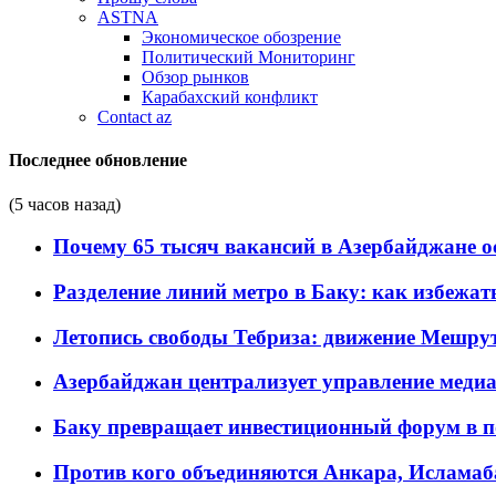
ASTNA
Экономическое обозрение
Политический Мониторинг
Обзор рынков
Карабахский конфликт
Contact az
Последнее обновление
(5 часов назад)
Почему 65 тысяч вакансий в Азербайджане 
Разделение линий метро в Баку: как избежат
Летопись свободы Тебриза: движение Мешрут
Азербайджан централизует управление меди
Баку превращает инвестиционный форум в п
Против кого объединяются Анкара, Исламаб