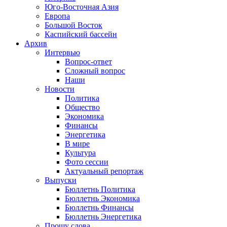
Юго-Восточная Азия
Европа
Большой Восток
Каспийский бассейн
Архив
Интервью
Вопрос-ответ
Сложный вопрос
Наши
Новости
Политика
Общество
Экономика
Финансы
Энергетика
В мире
Культура
Фото сессии
Актуальный репортаж
Выпуски
Бюллетнь Политика
Бюллетнь Экономика
Бюллетнь Финансы
Бюллетнь Энергетика
Прошу слова