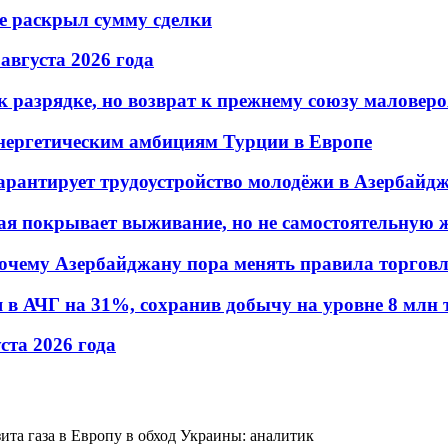
не раскрыл сумму сделки
 августа 2026 года
 разрядке, но возврат к прежнему союзу маловеро
энергетическим амбициям Турции в Европе
гарантирует трудоустройство молодёжи в Азербайд
ая покрывает выживание, но не самостоятельную 
почему Азербайджану пора менять правила торгов
в АЧГ на 31%, сохранив добычу на уровне 8 млн 
уста 2026 года
ита газа в Европу в обход Украины: аналитик