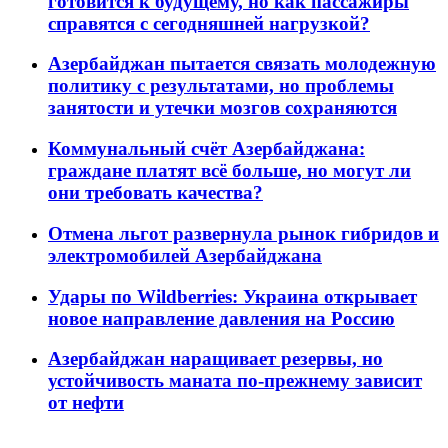
готовится к будущему, но как пассажиры
справятся с сегодняшней нагрузкой?
Азербайджан пытается связать молодежную
политику с результатами, но проблемы
занятости и утечки мозгов сохраняются
Коммунальный счёт Азербайджана:
граждане платят всё больше, но могут ли
они требовать качества?
Отмена льгот развернула рынок гибридов и
электромобилей Азербайджана
Удары по Wildberries: Украина открывает
новое направление давления на Россию
Азербайджан наращивает резервы, но
устойчивость маната по-прежнему зависит
от нефти