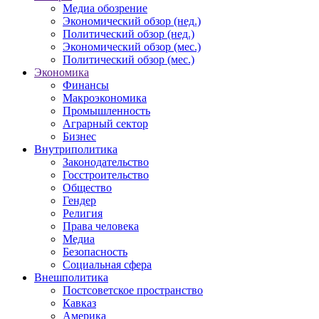
Медиа обозрение
Экономический обзор (нед.)
Политический обзор (нед.)
Экономический обзор (мес.)
Политический обзор (мес.)
Экономика
Финансы
Макроэкономика
Промышленность
Аграрный сектор
Бизнес
Внутриполитика
Законодательство
Госстроительство
Общество
Гендер
Религия
Права человека
Медиа
Безопасность
Социальная сфера
Внешполитика
Постсоветское пространство
Кавказ
Америка