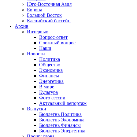
Юго-Восточная Азия
Европа
Большой Восток
Каспийский бассейн
Архив
Интервью
Вопрос-ответ
Сложный вопрос
Наши
Новости
Политика
Общество
Экономика
Финансы
Энергетика
В мире
Культура
Фото сессии
Актуальный репортаж
Выпуски
Бюллетнь Политика
Бюллетнь Экономика
Бюллетнь Финансы
Бюллетнь Энергетика
Прошу слова