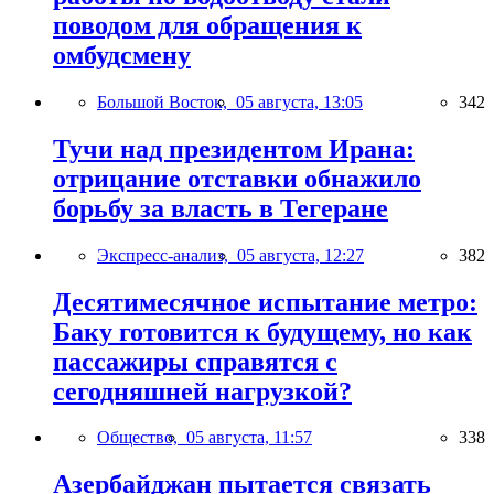
поводом для обращения к
омбудсмену
Большой Восток,
05 августа, 13:05
342
Тучи над президентом Ирана:
отрицание отставки обнажило
борьбу за власть в Тегеране
Экспресс-анализ,
05 августа, 12:27
382
Десятимесячное испытание метро:
Баку готовится к будущему, но как
пассажиры справятся с
сегодняшней нагрузкой?
Общество,
05 августа, 11:57
338
Азербайджан пытается связать