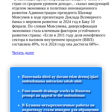
стран со средним уровнем дохода», - сказал заведующий
отделом экономики и политики инновационного
развития Администрации президента Шахмар
Мовсумов в ходе презентации Доклада Всемирного
банка о мировом развитии за 2024 год в Баку 10
февраля. По словам Мовсумова, диверсификация
экономики стала ключевым фактором устойчивого
развития страны: «Если в 2011 году доля ненефтяного
сектора в валовом внутреннем продукте (ВВП)
составляла 49%, то в 2024 году она достигла 68%».
Читать далее
Buzovnada dörd ay davam edən drenaj işləri
ombudsmana müraciətə səbəb olub
Four-month drainage works in Buzovna
prompt an appeal to the ombudsman
В Бузовна четырехмесячные работы по
водоотводу стали поводом для обращения