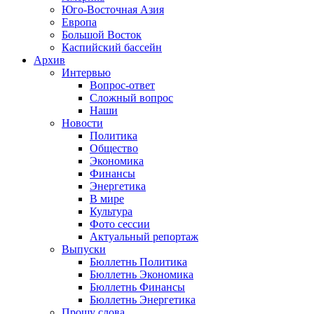
Юго-Восточная Азия
Европа
Большой Восток
Каспийский бассейн
Архив
Интервью
Вопрос-ответ
Сложный вопрос
Наши
Новости
Политика
Общество
Экономика
Финансы
Энергетика
В мире
Культура
Фото сессии
Актуальный репортаж
Выпуски
Бюллетнь Политика
Бюллетнь Экономика
Бюллетнь Финансы
Бюллетнь Энергетика
Прошу слова