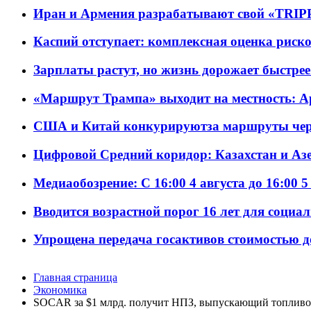
Иран и Армения разрабатывают свой «TRIP
Каспий отступает: комплексная оценка риско
Зарплаты растут, но жизнь дорожает быстрее т
«Маршрут Трампа» выходит на местность: А
США и Китай конкурируютза маршруты че
Цифровой Средний коридор: Казахстан и Аз
Медиаобозрение: С 16:00 4 августа до 16:00 5
Вводится возрастной порог 16 лет для социа
Упрощена передача госактивов стоимостью д
Главная страница
Экономика
SOCAR за $1 млрд. получит НПЗ, выпускающий топливо 