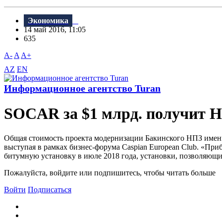
Экономика
14 май 2016, 11:05
635
A-
A
A+
AZ
EN
Информационное агентство Turan
SOCAR за $1 млрд. получит Н
Общая стоимость проекта модернизации Бакинского НПЗ имени
выступая в рамках бизнес-форума Caspian European Club. «При
битумную установку в июле 2018 года, установки, позволяющие
Пожалуйста, войдите или подпишитесь, чтобы читать больше
Войти
Подписаться