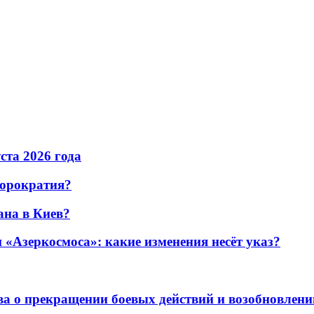
уста 2026 года
бюрократия?
ана в Киев?
«Азеркосмоса»: какие изменения несёт указ?
а о прекращении боевых действий и возобновлени