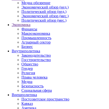
Медиа обозрение
Экономический обзор (нед.)
Политический обзор (нед.)
Экономический обзор (мес.)
Политический обзор (мес.)
Экономика
Финансы
Макроэкономика
Промышленность
Аграрный сектор
Бизнес
Внутриполитика
Законодательство
Госстроительство
Общество
Гендер
Религия
Права человека
Медиа
Безопасность
Социальная сфера
Внешполитика
Постсоветское пространство
Кавказ
Америка