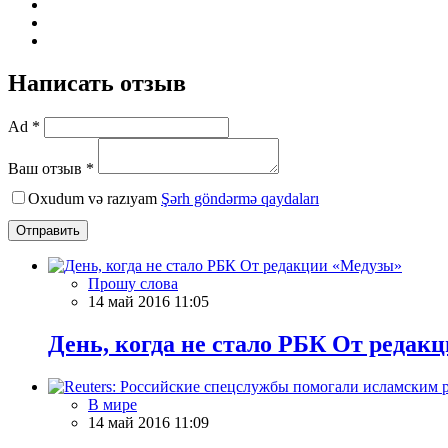
Написать отзыв
Ad *
Ваш отзыв *
Oxudum və razıyam
Şərh göndərmə qaydaları
Отправить
Прошу слова
14 май 2016 11:05
День, когда не стало РБК От редак
В мире
14 май 2016 11:09