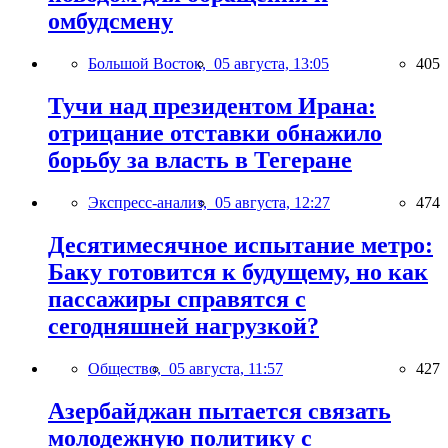
омбудсмену
Большой Восток,
05 августа, 13:05
405
Тучи над президентом Ирана:
отрицание отставки обнажило
борьбу за власть в Тегеране
Экспресс-анализ,
05 августа, 12:27
474
Десятимесячное испытание метро:
Баку готовится к будущему, но как
пассажиры справятся с
сегодняшней нагрузкой?
Общество,
05 августа, 11:57
427
Азербайджан пытается связать
молодежную политику с