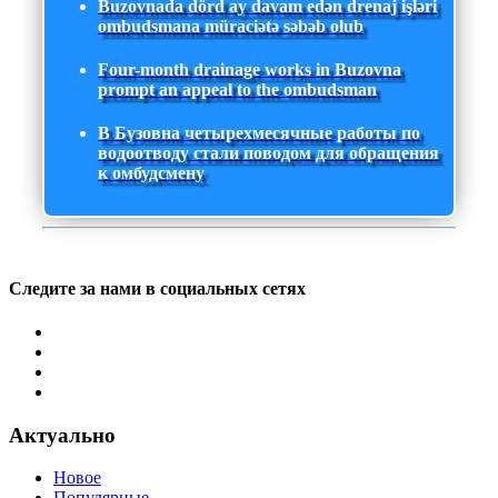
Buzovnada dörd ay davam edən drenaj işləri
ombudsmana müraciətə səbəb olub
Four-month drainage works in Buzovna
prompt an appeal to the ombudsman
В Бузовна четырехмесячные работы по
водоотводу стали поводом для обращения
к омбудсмену
Следите за нами в социальных сетях
Актуально
Новое
Популярные