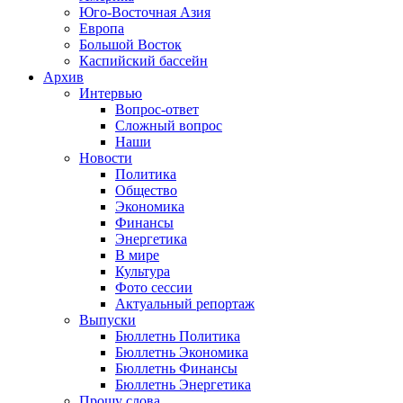
Юго-Восточная Азия
Европа
Большой Восток
Каспийский бассейн
Архив
Интервью
Вопрос-ответ
Сложный вопрос
Наши
Новости
Политика
Общество
Экономика
Финансы
Энергетика
В мире
Культура
Фото сессии
Актуальный репортаж
Выпуски
Бюллетнь Политика
Бюллетнь Экономика
Бюллетнь Финансы
Бюллетнь Энергетика
Прошу слова