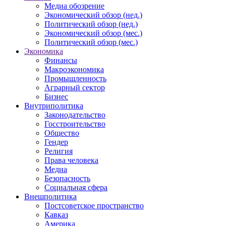
Медиа обозрение
Экономический обзор (нед.)
Политический обзор (нед.)
Экономический обзор (мес.)
Политический обзор (мес.)
Экономика
Финансы
Макроэкономика
Промышленность
Аграрный сектор
Бизнес
Внутриполитика
Законодательство
Госстроительство
Общество
Гендер
Религия
Права человека
Медиа
Безопасность
Социальная сфера
Внешполитика
Постсоветское пространство
Кавказ
Америка