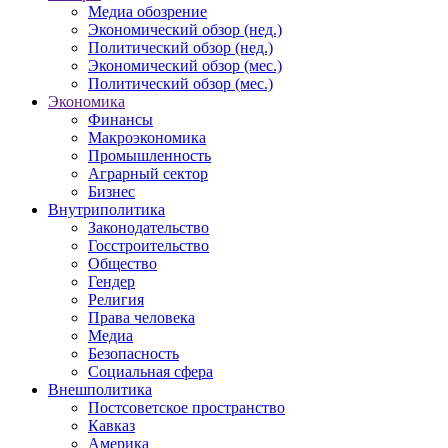
Медиа обозрение
Экономический обзор (нед.)
Политический обзор (нед.)
Экономический обзор (мес.)
Политический обзор (мес.)
Экономика
Финансы
Макроэкономика
Промышленность
Аграрный сектор
Бизнес
Внутриполитика
Законодательство
Госстроительство
Общество
Гендер
Религия
Права человека
Медиа
Безопасность
Социальная сфера
Внешполитика
Постсоветское пространство
Кавказ
Америка