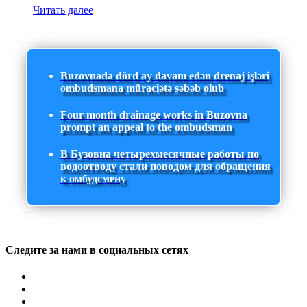
Читать далее
Buzovnada dörd ay davam edən drenaj işləri
ombudsmana müraciətə səbəb olub
Four-month drainage works in Buzovna
prompt an appeal to the ombudsman
В Бузовна четырехмесячные работы по
водоотводу стали поводом для обращения
к омбудсмену
Следите за нами в социальных сетях