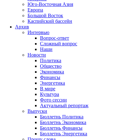
Юго-Восточная Азия
Европа
Большой Восток
Каспийский бассейн
Архив
Интервью
Вопрос-ответ
Сложный вопрос
Наши
Новости
Политика
Общество
Экономика
Финансы
Энергетика
В мире
Культура
Фото сессии
Актуальный репортаж
Выпуски
Бюллетнь Политика
Бюллетнь Экономика
Бюллетнь Финансы
Бюллетнь Энергетика
Прошу слова