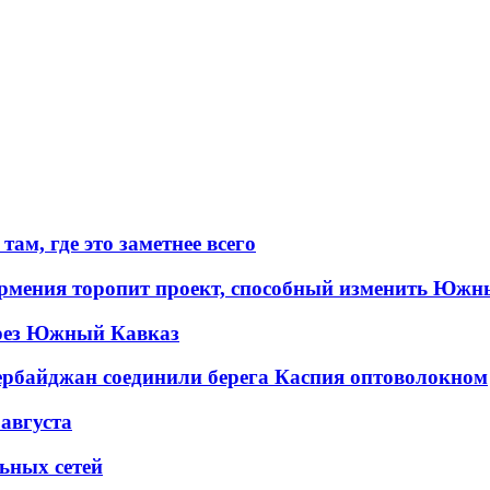
ам, где это заметнее всего
рмения торопит проект, способный изменить Южн
рез Южный Кавказ
ербайджан соединили берега Каспия оптоволокном
 августа
льных сетей