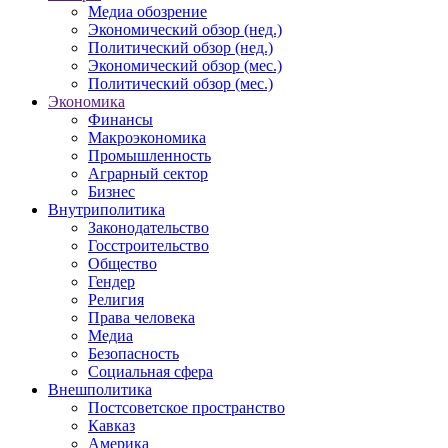
Медиа обозрение
Экономический обзор (нед.)
Политический обзор (нед.)
Экономический обзор (мес.)
Политический обзор (мес.)
Экономика
Финансы
Макроэкономика
Промышленность
Аграрный сектор
Бизнес
Внутриполитика
Законодательство
Госстроительство
Общество
Гендер
Религия
Права человека
Медиа
Безопасность
Социальная сфера
Внешполитика
Постсоветское пространство
Кавказ
Америка