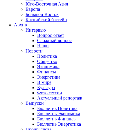
Юго-Восточная Азия
Европа
Большой Восток
Каспийский бассейн
Архив
Интервью
Вопрос-ответ
Сложный вопрос
Наши
Новости
Политика
Общество
Экономика
Финансы
Энергетика
В мире
Культура
Фото сессии
Актуальный репортаж
Выпуски
Бюллетнь Политика
Бюллетнь Экономика
Бюллетнь Финансы
Бюллетнь Энергетика
Прошу слова