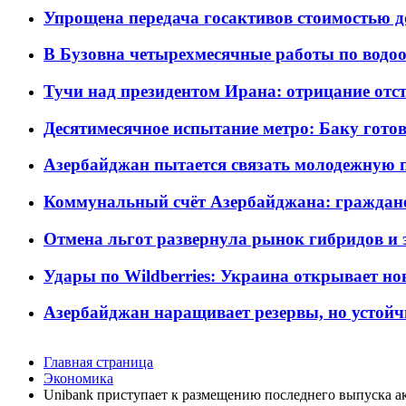
Упрощена передача госактивов стоимостью д
В Бузовна четырехмесячные работы по водоо
Тучи над президентом Ирана: отрицание отст
Десятимесячное испытание метро: Баку готов
Азербайджан пытается связать молодежную п
Коммунальный счёт Азербайджана: граждане 
Отмена льгот развернула рынок гибридов и
Удары по Wildberries: Украина открывает но
Азербайджан наращивает резервы, но устойч
Главная страница
Экономика
Unibank приступает к размещению последнего выпуска а