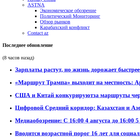
ASTNA
Экономическое обозрение
Политический Мониторинг
Обзор рынков
Карабахский конфликт
Contact az
Последнее обновление
(8 часов назад)
Зарплаты растут, но жизнь дорожает быстрее т
«Маршрут Трампа» выходит на местность: А
США и Китай конкурируютза маршруты че
Цифровой Средний коридор: Казахстан и Аз
Медиаобозрение: С 16:00 4 августа до 16:00 5
Вводится возрастной порог 16 лет для социа