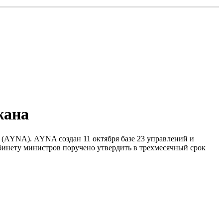
жана
а (AYNA). AYNA создан 11 октября базе 23 управлений и
абинету министров поручено утвердить в трехмесячный срок