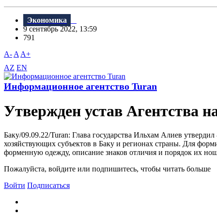
Экономика
9 сентябрь 2022, 13:59
791
A-
A
A+
AZ
EN
Информационное агентство Turan
Утвержден устав Агентства н
Баку/09.09.22/Turan: Глава государства Ильхам Алиев утверди
хозяйствующих субъектов в Баку и регионах страны. Для форм
форменную одежду, описание знаков отличия и порядок их н
Пожалуйста, войдите или подпишитесь, чтобы читать больше
Войти
Подписаться