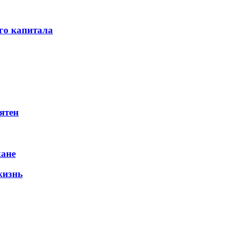
го капитала
ятен
жане
жизнь