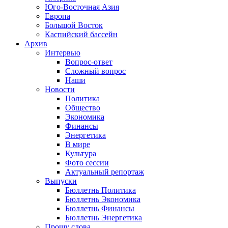
Юго-Восточная Азия
Европа
Большой Восток
Каспийский бассейн
Архив
Интервью
Вопрос-ответ
Сложный вопрос
Наши
Новости
Политика
Общество
Экономика
Финансы
Энергетика
В мире
Культура
Фото сессии
Актуальный репортаж
Выпуски
Бюллетнь Политика
Бюллетнь Экономика
Бюллетнь Финансы
Бюллетнь Энергетика
Прошу слова