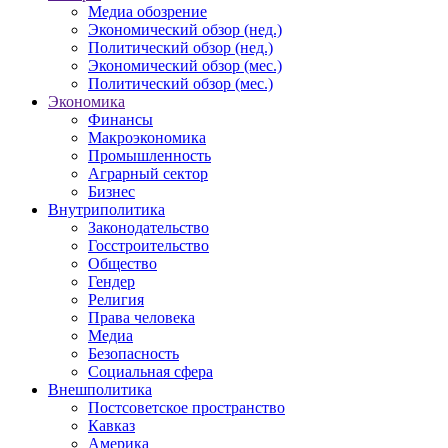
Медиа обозрение
Экономический обзор (нед.)
Политический обзор (нед.)
Экономический обзор (мес.)
Политический обзор (мес.)
Экономика
Финансы
Макроэкономика
Промышленность
Аграрный сектор
Бизнес
Внутриполитика
Законодательство
Госстроительство
Общество
Гендер
Религия
Права человека
Медиа
Безопасность
Социальная сфера
Внешполитика
Постсоветское пространство
Кавказ
Америка