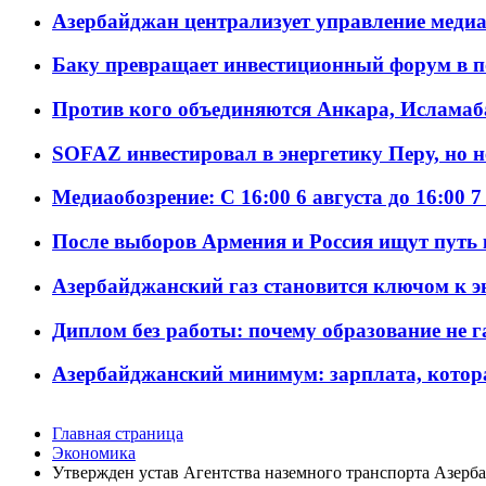
Азербайджан централизует управление меди
Баку превращает инвестиционный форум в п
Против кого объединяются Анкара, Исламаб
SOFAZ инвестировал в энергетику Перу, но 
Медиаобозрение: С 16:00 6 августа до 16:00 7
После выборов Армения и Россия ищут путь к
Азербайджанский газ становится ключом к 
Диплом без работы: почему образование не 
Азербайджанский минимум: зарплата, котор
Главная страница
Экономика
Утвержден устав Агентства наземного транспорта Азерб