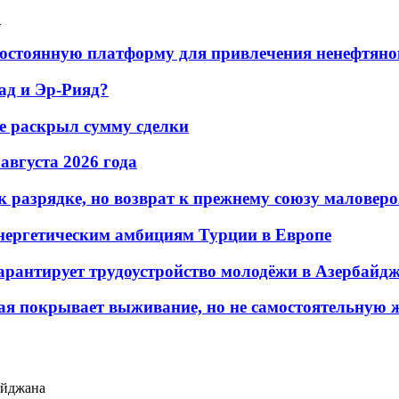
а
остоянную платформу для привлечения ненефтяно
ад и Эр-Рияд?
не раскрыл сумму сделки
 августа 2026 года
 разрядке, но возврат к прежнему союзу маловеро
энергетическим амбициям Турции в Европе
гарантирует трудоустройство молодёжи в Азербайд
ая покрывает выживание, но не самостоятельную 
айджана