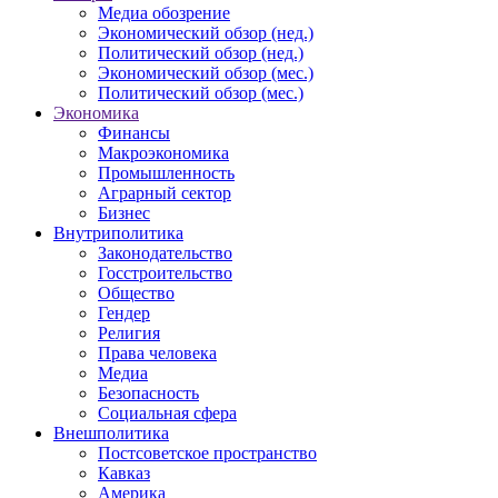
Медиа обозрение
Экономический обзор (нед.)
Политический обзор (нед.)
Экономический обзор (мес.)
Политический обзор (мес.)
Экономика
Финансы
Макроэкономика
Промышленность
Аграрный сектор
Бизнес
Внутриполитика
Законодательство
Госстроительство
Общество
Гендер
Религия
Права человека
Медиа
Безопасность
Социальная сфера
Внешполитика
Постсоветское пространство
Кавказ
Америка