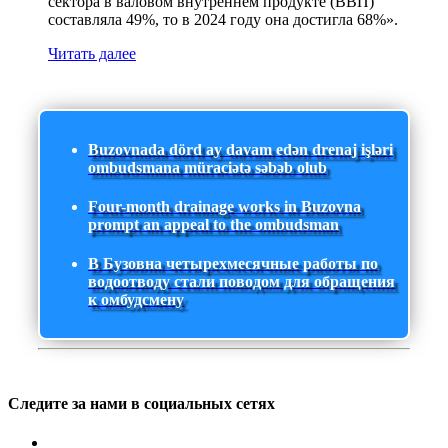
сектора в валовом внутреннем продукте (ВВП)
составляла 49%, то в 2024 году она достигла 68%».
Читать далее
Buzovnada dörd ay davam edən drenaj işləri
ombudsmana müraciətə səbəb olub
Four-month drainage works in Buzovna
prompt an appeal to the ombudsman
В Бузовна четырехмесячные работы по
водоотводу стали поводом для обращения
к омбудсмену
Следите за нами в социальных сетях