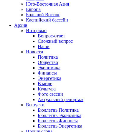
Юго-Восточная Азия
Европа
Большой Восток
Каспийский бассейн
Архив
Интервью
Вопрос-ответ
Сложный вопрос
Наши
Новости
Политика
Общество
Экономика
Финансы
Энергетика
В мире
Культура
Фото сессии
Актуальный репортаж
Выпуски
Бюллетнь Политика
Бюллетнь Экономика
Бюллетнь Финансы
Бюллетнь Энергетика
Прошу слова