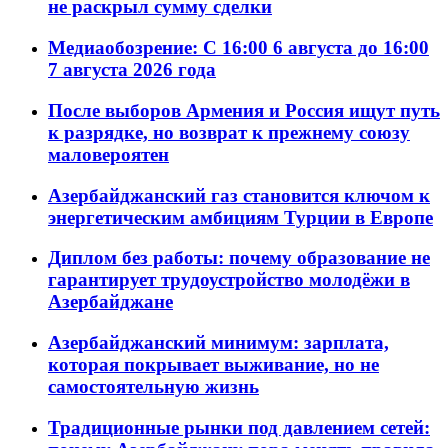
не раскрыл сумму сделки
Медиаобозрение: С 16:00 6 августа до 16:00
7 августа 2026 года
После выборов Армения и Россия ищут путь
к разрядке, но возврат к прежнему союзу
маловероятен
Азербайджанский газ становится ключом к
энергетическим амбициям Турции в Европе
Диплом без работы: почему образование не
гарантирует трудоустройство молодёжи в
Азербайджане
Азербайджанский минимум: зарплата,
которая покрывает выживание, но не
самостоятельную жизнь
Традиционные рынки под давлением сетей: