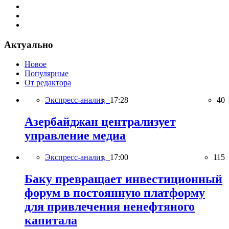
Актуально
Новое
Популярные
От редактора
Экспресс-анализ,
17:28
40
Азербайджан централизует
управление медиа
Экспресс-анализ,
17:00
115
Баку превращает инвестиционный
форум в постоянную платформу
для привлечения ненефтяного
капитала