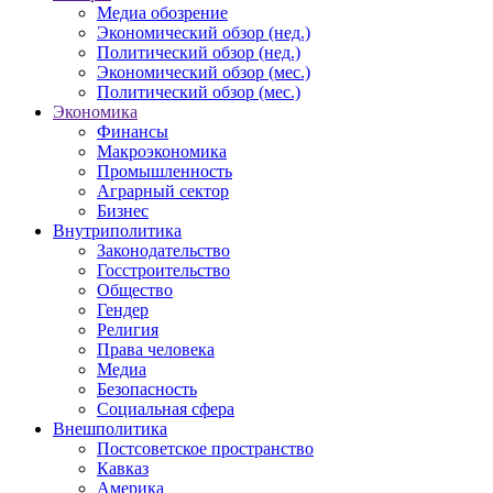
Медиа обозрение
Экономический обзор (нед.)
Политический обзор (нед.)
Экономический обзор (мес.)
Политический обзор (мес.)
Экономика
Финансы
Макроэкономика
Промышленность
Аграрный сектор
Бизнес
Внутриполитика
Законодательство
Госстроительство
Общество
Гендер
Религия
Права человека
Медиа
Безопасность
Социальная сфера
Внешполитика
Постсоветское пространство
Кавказ
Америка