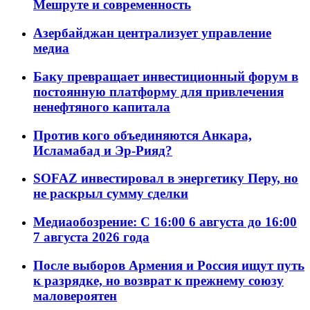
Мешруте и современность
Азербайджан централизует управление
медиа
Баку превращает инвестиционный форум в
постоянную платформу для привлечения
ненефтяного капитала
Против кого объединяются Анкара,
Исламабад и Эр-Рияд?
SOFAZ инвестировал в энергетику Перу, но
не раскрыл сумму сделки
Медиаобозрение: С 16:00 6 августа до 16:00
7 августа 2026 года
После выборов Армения и Россия ищут путь
к разрядке, но возврат к прежнему союзу
маловероятен