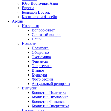
Юго-Восточная Азия
Европа
Большой Восток
Каспийский бассейн
Архив
Интервью
Вопрос-ответ
Сложный вопрос
Наши
Новости
Политика
Общество
Экономика
Финансы
Энергетика
В мире
Культура
Фото сессии
Актуальный репортаж
Выпуски
Бюллетнь Политика
Бюллетнь Экономика
Бюллетнь Финансы
Бюллетнь Энергетика
Прошу слова