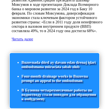
развития Администрации президента Шахмар
Мовсумов в ходе презентации Доклада Всемирного
банка о мировом развитии за 2024 год в Баку 10
февраля. По словам Мовсумова, диверсификация
экономики стала ключевым фактором устойчивого
развития страны: «Если в 2011 году доля ненефтяного
сектора в валовом внутреннем продукте (ВВП)
составляла 49%, то в 2024 году она достигла 68%».
Читать далее
Buzovnada dörd ay davam edən drenaj işləri
ombudsmana müraciətə səbəb olub
Four-month drainage works in Buzovna
prompt an appeal to the ombudsman
В Бузовна четырехмесячные работы по
водоотводу стали поводом для обращения
к омбудсмену