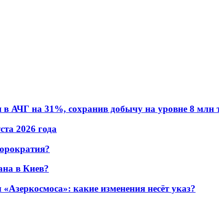
в АЧГ на 31%, сохранив добычу на уровне 8 млн 
уста 2026 года
бюрократия?
ана в Киев?
«Азеркосмоса»: какие изменения несёт указ?