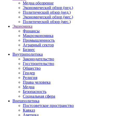
Медиа обозрение
Экономический обзор (нед.)
Политический обзор (нед.)
Экономический обзор (мес.)
Политический обзор (мес.)
Экономика
Финансы
Макроэкономика
Промышленность
Аграрный сектор
Бизнес
Внутриполитика
Законодательство
Госстроительство
Общество
Гендер
Религия
Права человека
Медиа
Безопасность
Социальная сфера
Внешполитика
Постсоветское пространство
Кавказ
Америка