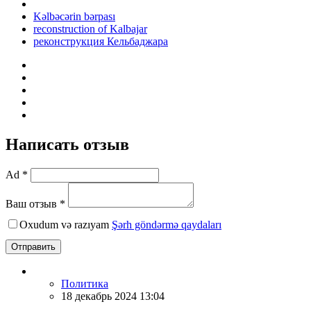
Kəlbəcərin bərpası
reconstruction of Kalbajar
реконструкция Кельбаджара
Написать отзыв
Ad *
Ваш отзыв *
Oxudum və razıyam
Şərh göndərmə qaydaları
Отправить
Политика
18 декабрь 2024 13:04