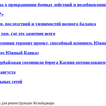
а о прекращении боевых действий и возобновлени
P»
в, последствий и уязвимостей водного баланса
ам, где это заметнее всего
рмения торопит проект, способный изменить Южн
рез Южный Кавказ
ербайджан соединили берега Каспия оптоволокном
 августа
льных сетей
а для реконструкции Кельбаджара