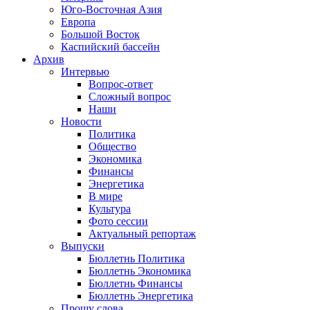
Юго-Восточная Азия
Европа
Большой Восток
Каспийский бассейн
Архив
Интервью
Вопрос-ответ
Сложный вопрос
Наши
Новости
Политика
Общество
Экономика
Финансы
Энергетика
В мире
Культура
Фото сессии
Актуальный репортаж
Выпуски
Бюллетнь Политика
Бюллетнь Экономика
Бюллетнь Финансы
Бюллетнь Энергетика
Прошу слова