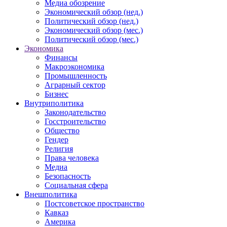
Медиа обозрение
Экономический обзор (нед.)
Политический обзор (нед.)
Экономический обзор (мес.)
Политический обзор (мес.)
Экономика
Финансы
Макроэкономика
Промышленность
Аграрный сектор
Бизнес
Внутриполитика
Законодательство
Госстроительство
Общество
Гендер
Религия
Права человека
Медиа
Безопасность
Социальная сфера
Внешполитика
Постсоветское пространство
Кавказ
Америка