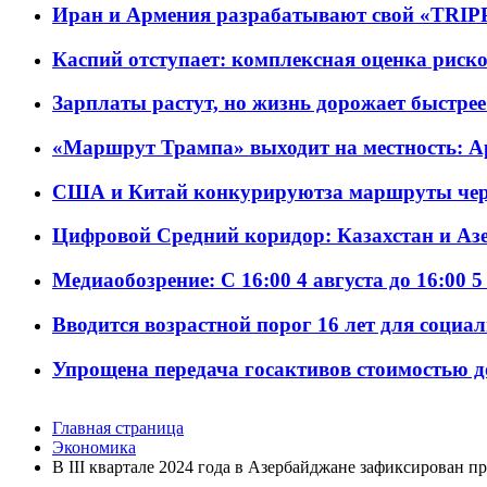
Иран и Армения разрабатывают свой «TRIP
Каспий отступает: комплексная оценка риско
Зарплаты растут, но жизнь дорожает быстрее т
«Маршрут Трампа» выходит на местность: А
США и Китай конкурируютза маршруты че
Цифровой Средний коридор: Казахстан и Аз
Медиаобозрение: С 16:00 4 августа до 16:00 5
Вводится возрастной порог 16 лет для социа
Упрощена передача госактивов стоимостью д
Главная страница
Экономика
В III квартале 2024 года в Азербайджане зафиксирован 