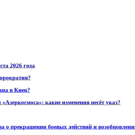
уста 2026 года
бюрократия?
ана в Киев?
«Азеркосмоса»: какие изменения несёт указ?
а о прекращении боевых действий и возобновлени