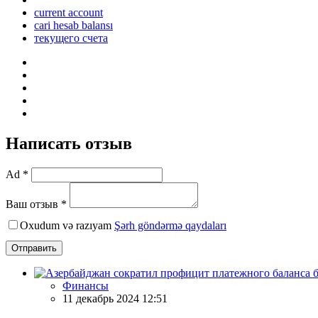
current account
cari hesab balansı
текущего счета
Написать отзыв
Ad *
Ваш отзыв *
Oxudum və razıyam
Şərh göndərmə qaydaları
Отправить
Финансы
11 декабрь 2024 12:51