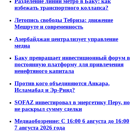
Разделение линий метро в Баку: как
избежать транспортного коллапса?
Летопись свободы Тебриза: движение
Мешруте и современность
Азербайджан централизует управление
медиа
Баку превращает инвестиционный форум в
постоянную платформу для привлечения
ненефтяного капитала
Против кого объединяются Анкара,
Исламабад и Эр-Рияд?
SOFAZ инвестировал в энергетику Перу, но
не раскрыл сумму сделки
Медиаобозрение: С 16:00 6 августа до 16:00
7 августа 2026 года