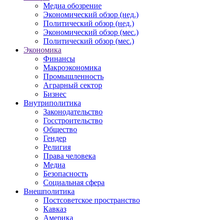
Медиа обозрение
Экономический обзор (нед.)
Политический обзор (нед.)
Экономический обзор (мес.)
Политический обзор (мес.)
Экономика
Финансы
Макроэкономика
Промышленность
Аграрный сектор
Бизнес
Внутриполитика
Законодательство
Госстроительство
Общество
Гендер
Религия
Права человека
Медиа
Безопасность
Социальная сфера
Внешполитика
Постсоветское пространство
Кавказ
Америка