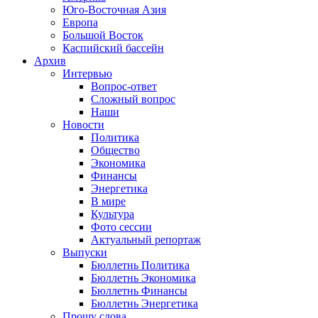
Юго-Восточная Азия
Европа
Большой Восток
Каспийский бассейн
Архив
Интервью
Вопрос-ответ
Сложный вопрос
Наши
Новости
Политика
Общество
Экономика
Финансы
Энергетика
В мире
Культура
Фото сессии
Актуальный репортаж
Выпуски
Бюллетнь Политика
Бюллетнь Экономика
Бюллетнь Финансы
Бюллетнь Энергетика
Прошу слова