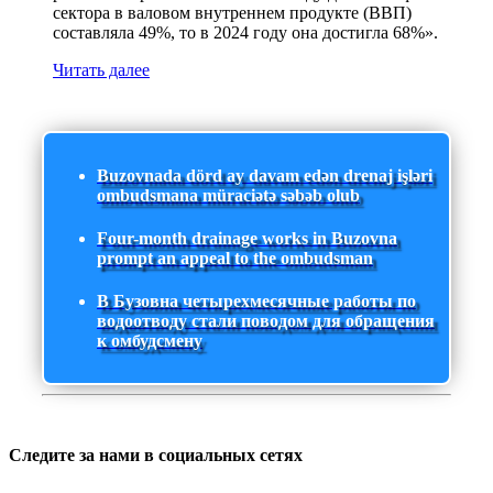
сектора в валовом внутреннем продукте (ВВП)
составляла 49%, то в 2024 году она достигла 68%».
Читать далее
Buzovnada dörd ay davam edən drenaj işləri
ombudsmana müraciətə səbəb olub
Four-month drainage works in Buzovna
prompt an appeal to the ombudsman
В Бузовна четырехмесячные работы по
водоотводу стали поводом для обращения
к омбудсмену
Следите за нами в социальных сетях