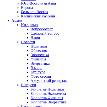
Юго-Восточная Азия
Европа
Большой Восток
Каспийский бассейн
Архив
Интервью
Вопрос-ответ
Сложный вопрос
Наши
Новости
Политика
Общество
Экономика
Финансы
Энергетика
В мире
Культура
Фото сессии
Актуальный репортаж
Выпуски
Бюллетнь Политика
Бюллетнь Экономика
Бюллетнь Финансы
Бюллетнь Энергетика
Прошу слова