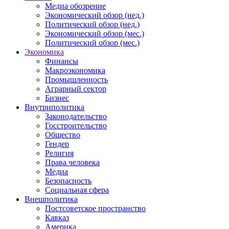
Медиа обозрение
Экономический обзор (нед.)
Политический обзор (нед.)
Экономический обзор (мес.)
Политический обзор (мес.)
Экономика
Финансы
Макроэкономика
Промышленность
Аграрный сектор
Бизнес
Внутриполитика
Законодательство
Госстроительство
Общество
Гендер
Религия
Права человека
Медиа
Безопасность
Социальная сфера
Внешполитика
Постсоветское пространство
Кавказ
Америка