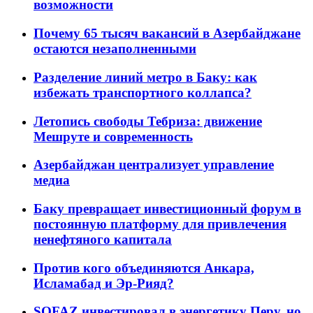
возможности
Почему 65 тысяч вакансий в Азербайджане
остаются незаполненными
Разделение линий метро в Баку: как
избежать транспортного коллапса?
Летопись свободы Тебриза: движение
Мешруте и современность
Азербайджан централизует управление
медиа
Баку превращает инвестиционный форум в
постоянную платформу для привлечения
ненефтяного капитала
Против кого объединяются Анкара,
Исламабад и Эр-Рияд?
SOFAZ инвестировал в энергетику Перу, но