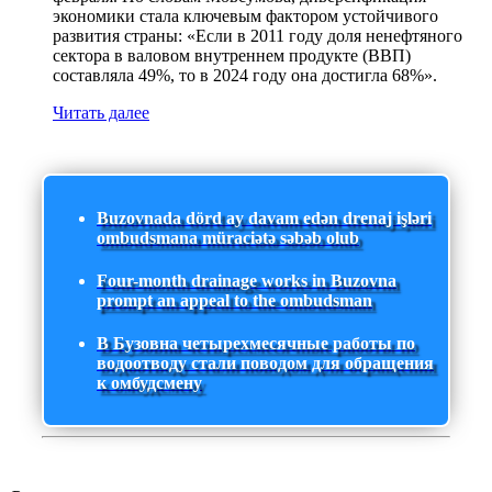
экономики стала ключевым фактором устойчивого
развития страны: «Если в 2011 году доля ненефтяного
сектора в валовом внутреннем продукте (ВВП)
составляла 49%, то в 2024 году она достигла 68%».
Читать далее
Buzovnada dörd ay davam edən drenaj işləri
ombudsmana müraciətə səbəb olub
Four-month drainage works in Buzovna
prompt an appeal to the ombudsman
В Бузовна четырехмесячные работы по
водоотводу стали поводом для обращения
к омбудсмену