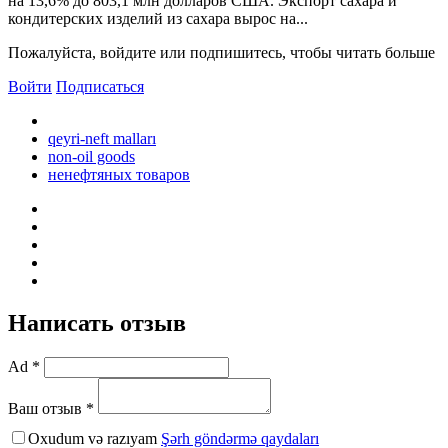
на 13,6% до 803,1 млн долларов США. Экспорт сахара и
кондитерских изделий из сахара вырос на...
Пожалуйста, войдите или подпишитесь, чтобы читать больше
Войти
Подписаться
qeyri-neft malları
non-oil goods
ненефтяных товаров
Написать отзыв
Ad *
Ваш отзыв *
Oxudum və razıyam
Şərh göndərmə qaydaları