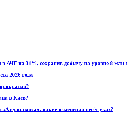
в АЧГ на 31%, сохранив добычу на уровне 8 млн 
уста 2026 года
бюрократия?
ана в Киев?
«Азеркосмоса»: какие изменения несёт указ?