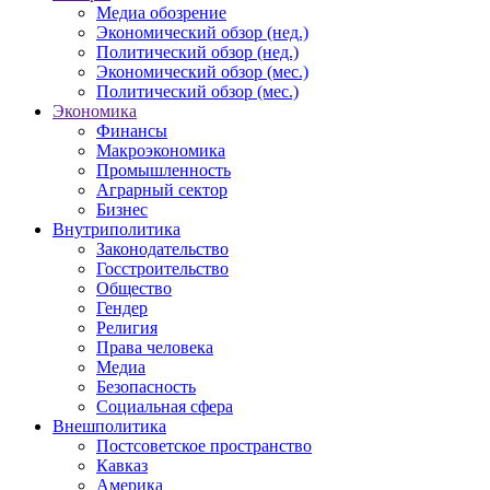
Медиа обозрение
Экономический обзор (нед.)
Политический обзор (нед.)
Экономический обзор (мес.)
Политический обзор (мес.)
Экономика
Финансы
Макроэкономика
Промышленность
Аграрный сектор
Бизнес
Внутриполитика
Законодательство
Госстроительство
Общество
Гендер
Религия
Права человека
Медиа
Безопасность
Социальная сфера
Внешполитика
Постсоветское пространство
Кавказ
Америка