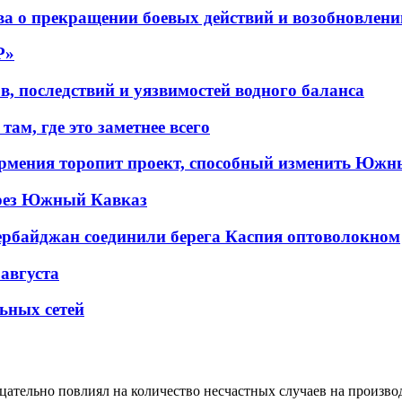
а о прекращении боевых действий и возобновлени
P»
в, последствий и уязвимостей водного баланса
ам, где это заметнее всего
рмения торопит проект, способный изменить Южн
рез Южный Кавказ
ербайджан соединили берега Каспия оптоволокном
 августа
льных сетей
цательно повлиял на количество несчастных случаев на произво