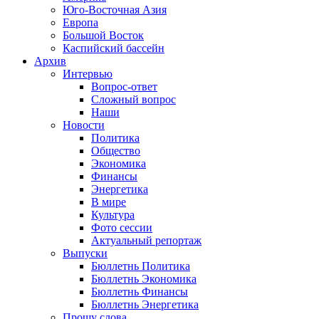
Юго-Восточная Азия
Европа
Большой Восток
Каспийский бассейн
Архив
Интервью
Вопрос-ответ
Сложный вопрос
Наши
Новости
Политика
Общество
Экономика
Финансы
Энергетика
В мире
Культура
Фото сессии
Актуальный репортаж
Выпуски
Бюллетнь Политика
Бюллетнь Экономика
Бюллетнь Финансы
Бюллетнь Энергетика
Прошу слова