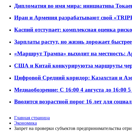
Дипломатия во имя мира: инициатива Токаев
Иран и Армения разрабатывают свой «TRIP
Каспий отступает: комплексная оценка риско
Зарплаты растут, но жизнь дорожает быстрее т
«Маршрут Трампа» выходит на местность: А
США и Китай конкурируютза маршруты че
Цифровой Средний коридор: Казахстан и Аз
Медиаобозрение: С 16:00 4 августа до 16:00 5
Вводится возрастной порог 16 лет для социа
Главная страница
Экономика
Запрет на проверки субъектов предпринимательства отри