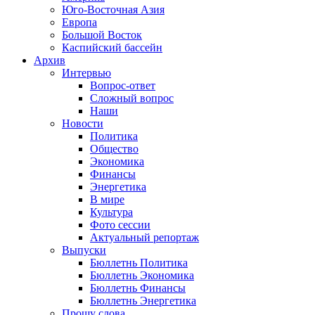
Юго-Восточная Азия
Европа
Большой Восток
Каспийский бассейн
Архив
Интервью
Вопрос-ответ
Сложный вопрос
Наши
Новости
Политика
Общество
Экономика
Финансы
Энергетика
В мире
Культура
Фото сессии
Актуальный репортаж
Выпуски
Бюллетнь Политика
Бюллетнь Экономика
Бюллетнь Финансы
Бюллетнь Энергетика
Прошу слова