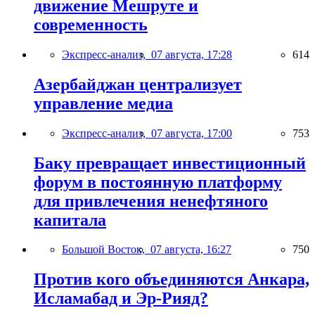
движение Мешруте и
современность
Экспресс-анализ,
07 августа, 17:28
614
Азербайджан централизует
управление медиа
Экспресс-анализ,
07 августа, 17:00
753
Баку превращает инвестиционный
форум в постоянную платформу
для привлечения ненефтяного
капитала
Большой Восток,
07 августа, 16:27
750
Против кого объединяются Анкара,
Исламабад и Эр-Рияд?