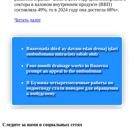
сектора в валовом внутреннем продукте (ВВП)
составляла 49%, то в 2024 году она достигла 68%».
Читать далее
Buzovnada dörd ay davam edən drenaj işləri
ombudsmana müraciətə səbəb olub
Four-month drainage works in Buzovna
prompt an appeal to the ombudsman
В Бузовна четырехмесячные работы по
водоотводу стали поводом для обращения
к омбудсмену
Следите за нами в социальных сетях