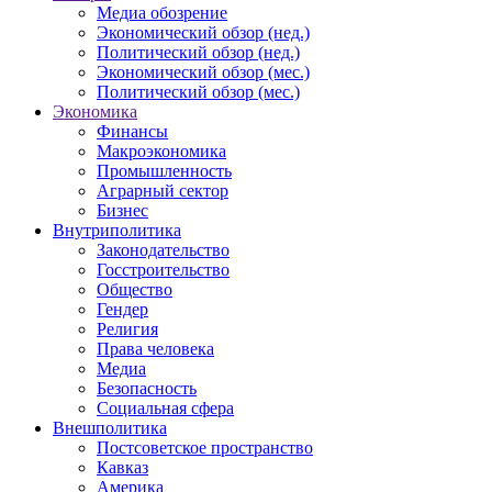
Медиа обозрение
Экономический обзор (нед.)
Политический обзор (нед.)
Экономический обзор (мес.)
Политический обзор (мес.)
Экономика
Финансы
Макроэкономика
Промышленность
Аграрный сектор
Бизнес
Внутриполитика
Законодательство
Госстроительство
Общество
Гендер
Религия
Права человека
Медиа
Безопасность
Социальная сфера
Внешполитика
Постсоветское пространство
Кавказ
Америка