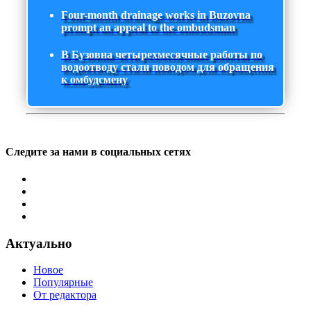
Four-month drainage works in Buzovna
prompt an appeal to the ombudsman
В Бузовна четырехмесячные работы по
водоотводу стали поводом для обращения
к омбудсмену
Следите за нами в социальных сетях
Актуально
Новое
Популярные
От редактора