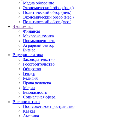
Медиа обозрение
Экономический обзор (нед.)
Политический обзор (нед.)
Экономический обзор (мес.)
Политический обзор (мес.)
Экономика
Финансы
Макроэкономика
Промышленность
Аграрный сектор
Бизнес
Внутриполитика
Законодательство
Госстроительство
Общество
Гендер
Религия
Права человека
Медиа
Безопасность
Социальная сфера
Внешполитика
Постсоветское пространство
Кавказ
Америка