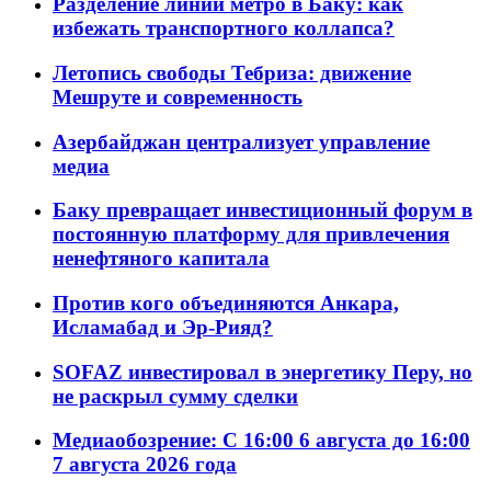
Разделение линий метро в Баку: как
избежать транспортного коллапса?
Летопись свободы Тебриза: движение
Мешруте и современность
Азербайджан централизует управление
медиа
Баку превращает инвестиционный форум в
постоянную платформу для привлечения
ненефтяного капитала
Против кого объединяются Анкара,
Исламабад и Эр-Рияд?
SOFAZ инвестировал в энергетику Перу, но
не раскрыл сумму сделки
Медиаобозрение: С 16:00 6 августа до 16:00
7 августа 2026 года