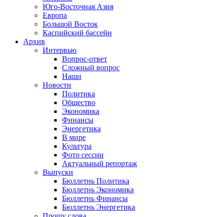
Юго-Восточная Азия
Европа
Большой Восток
Каспийский бассейн
Архив
Интервью
Вопрос-ответ
Сложный вопрос
Наши
Новости
Политика
Общество
Экономика
Финансы
Энергетика
В мире
Культура
Фото сессии
Актуальный репортаж
Выпуски
Бюллетнь Политика
Бюллетнь Экономика
Бюллетнь Финансы
Бюллетнь Энергетика
Прошу слова