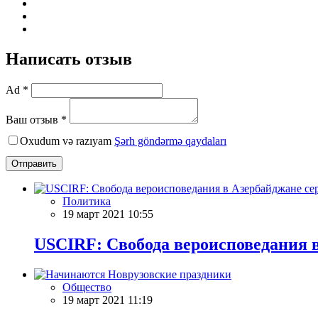
Написать отзыв
Ad *
Ваш отзыв *
Oxudum və razıyam
Şərh göndərmə qaydaları
Отправить
Политика
19 март 2021 10:55
USCIRF: Свобода вероисповедания в
Общество
19 март 2021 11:19