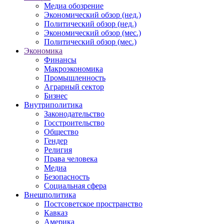
Медиа обозрение
Экономический обзор (нед.)
Политический обзор (нед.)
Экономический обзор (мес.)
Политический обзор (мес.)
Экономика
Финансы
Макроэкономика
Промышленность
Аграрный сектор
Бизнес
Внутриполитика
Законодательство
Госстроительство
Общество
Гендер
Религия
Права человека
Медиа
Безопасность
Социальная сфера
Внешполитика
Постсоветское пространство
Кавказ
Америка