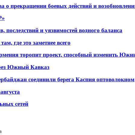
а о прекращении боевых действий и возобновлени
P»
в, последствий и уязвимостей водного баланса
ам, где это заметнее всего
рмения торопит проект, способный изменить Южн
рез Южный Кавказ
ербайджан соединили берега Каспия оптоволокном
 августа
льных сетей
а