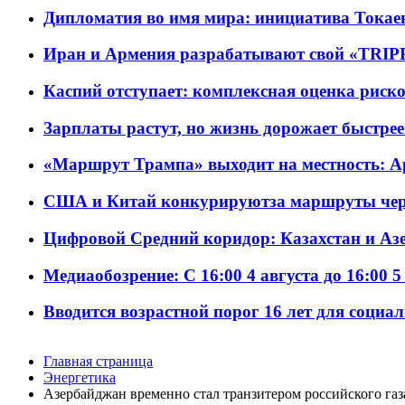
Дипломатия во имя мира: инициатива Токаев
Иран и Армения разрабатывают свой «TRIP
Каспий отступает: комплексная оценка риско
Зарплаты растут, но жизнь дорожает быстрее т
«Маршрут Трампа» выходит на местность: А
США и Китай конкурируютза маршруты че
Цифровой Средний коридор: Казахстан и Аз
Медиаобозрение: С 16:00 4 августа до 16:00 5
Вводится возрастной порог 16 лет для социа
Главная страница
Энергетика
Азербайджан временно стал транзитером российского газ