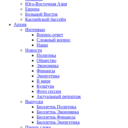
Юго-Восточная Азия
Европа
Большой Восток
Каспийский бассейн
Архив
Интервью
Вопрос-ответ
Сложный вопрос
Наши
Новости
Политика
Общество
Экономика
Финансы
Энергетика
В мире
Культура
Фото сессии
Актуальный репортаж
Выпуски
Бюллетнь Политика
Бюллетнь Экономика
Бюллетнь Финансы
Бюллетнь Энергетика
Прошу слова