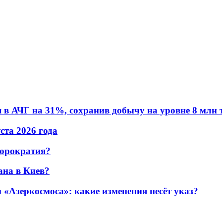
в АЧГ на 31%, сохранив добычу на уровне 8 млн 
уста 2026 года
бюрократия?
ана в Киев?
«Азеркосмоса»: какие изменения несёт указ?