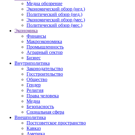
Медиа обозрение
Экономический обзор (нед.)
Политический обзор (нед.)
Экономический обзор (мес.)
Политический обзор (мес.)
Экономика
Финансы
Макроэкономика
Промышленность
Аграрный сектор
Бизнес
Внутриполитика
Законодательство
Госстроительство
Общество
Гендер
Религия
Права человека
Медиа
Безопасность
Социальная сфера
Внешполитика
Постсоветское пространство
Кавказ
Америка