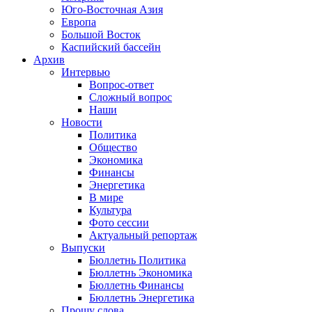
Юго-Восточная Азия
Европа
Большой Восток
Каспийский бассейн
Архив
Интервью
Вопрос-ответ
Сложный вопрос
Наши
Новости
Политика
Общество
Экономика
Финансы
Энергетика
В мире
Культура
Фото сессии
Актуальный репортаж
Выпуски
Бюллетнь Политика
Бюллетнь Экономика
Бюллетнь Финансы
Бюллетнь Энергетика
Прошу слова