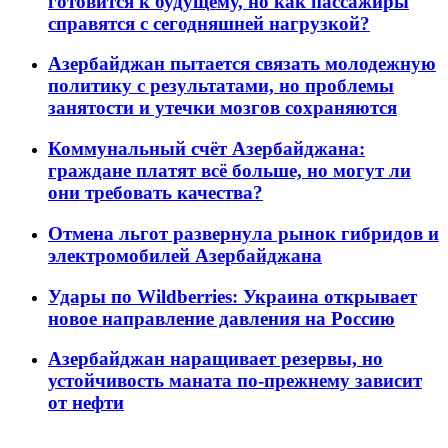
готовится к будущему, но как пассажиры
справятся с сегодняшней нагрузкой?
Азербайджан пытается связать молодежную
политику с результатами, но проблемы
занятости и утечки мозгов сохраняются
Коммунальный счёт Азербайджана:
граждане платят всё больше, но могут ли
они требовать качества?
Отмена льгот развернула рынок гибридов и
электромобилей Азербайджана
Удары по Wildberries: Украина открывает
новое направление давления на Россию
Азербайджан наращивает резервы, но
устойчивость маната по-прежнему зависит
от нефти