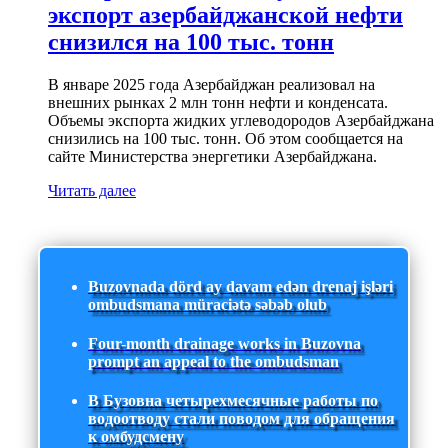
экспорт азербайджанской нефти
снизился на 100 тыс. тонн
В январе 2025 года Азербайджан реализовал на
внешних рынках 2 млн тонн нефти и конденсата.
Объемы экспорта жидких углеводородов Азербайджана
снизились на 100 тыс. тонн. Об этом сообщается на
сайте Министерства энергетики Азербайджана.
Читать далее
Buzovnada dörd ay davam edən drenaj işləri
ombudsmana müraciətə səbəb olub
Four-month drainage works in Buzovna
prompt an appeal to the ombudsman
В Бузовна четырехмесячные работы по
водоотводу стали поводом для обращения
к омбудсмену