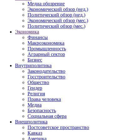
Медиа обозрение
Экономический обзор (нед.)
Политический обзор (нед.)
Экономический обзор (мес.)
Политический обзор (мес.)
Экономика
Финансы
Макроэкономика
Промышленность
Аграрный сектор
Бизнес
Внутриполитика
Законодательство
Госстроительство
Общество
Гендер
Религия
Права человека
Медиа
Безопасность
Социальная сфера
Внешполитика
Постсоветское пространство
Кавказ
Америка