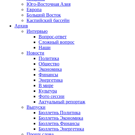
Юго-Восточная Азия
Европа
Большой Восток
Каспийский бассейн
Архив
Интервью
Вопрос-ответ
Сложный вопрос
Наши
Новости
Политика
Общество
Экономика
Финансы
Энергетика
В мире
Культура
Фото сессии
Актуальный репортаж
Выпуски
Бюллетнь Политика
Бюллетнь Экономика
Бюллетнь Финансы
Бюллетнь Энергетика
Прошу слова