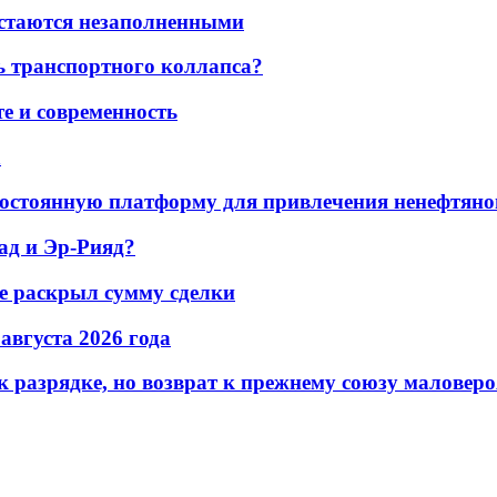
остаются незаполненными
ь транспортного коллапса?
е и современность
а
остоянную платформу для привлечения ненефтяно
ад и Эр-Рияд?
не раскрыл сумму сделки
 августа 2026 года
 разрядке, но возврат к прежнему союзу маловеро