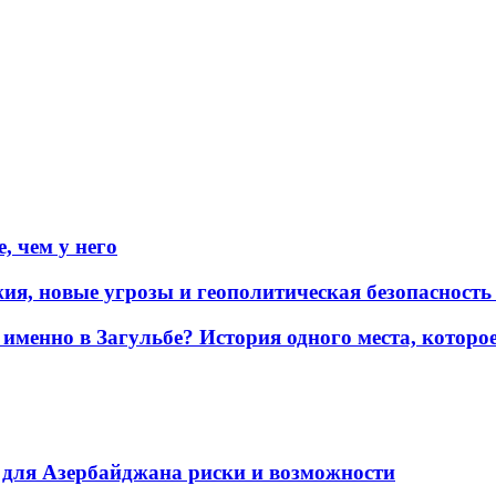
, чем у него
жия, новые угрозы и геополитическая безопасност
именно в Загульбе? История одного места, которо
для Азербайджана риски и возможности