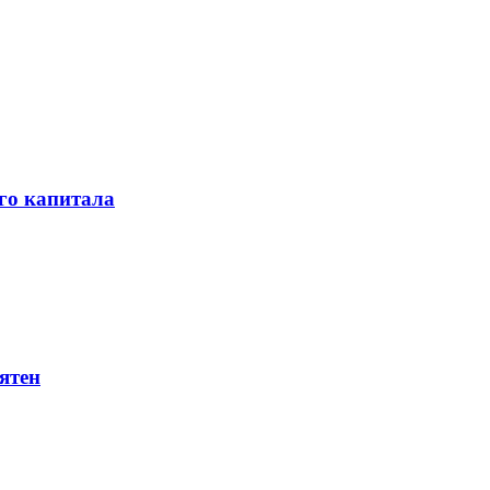
го капитала
ятен