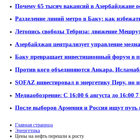
Почему 65 тысяч вакансий в Азербайджане 
Разделение линий метро в Баку: как избежат
Летопись свободы Тебриза: движение Мешрут
Азербайджан централизует управление меди
Баку превращает инвестиционный форум в п
Против кого объединяются Анкара, Исламаб
SOFAZ инвестировал в энергетику Перу, но 
Медиаобозрение: С 16:00 6 августа до 16:00 7
После выборов Армения и Россия ищут путь к
Главная страница
Энергетика
Цены на нефть перешли к росту