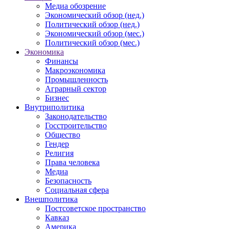
Медиа обозрение
Экономический обзор (нед.)
Политический обзор (нед.)
Экономический обзор (мес.)
Политический обзор (мес.)
Экономика
Финансы
Макроэкономика
Промышленность
Аграрный сектор
Бизнес
Внутриполитика
Законодательство
Госстроительство
Общество
Гендер
Религия
Права человека
Медиа
Безопасность
Социальная сфера
Внешполитика
Постсоветское пространство
Кавказ
Америка