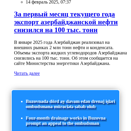
14 февраль 2025, 07:37
За первый месяц текущего года
экспорт азербайджанской нефти
снизился на 100 тыс. тонн
В январе 2025 года Азербайджан реализовал на
внешних рынках 2 млн тонн нефти и конденсата.
Объемы экспорта жидких углеводородов Азербайджана
снизились на 100 тыс. тонн. Об этом сообщается на
сайте Министерства энергетики Азербайджана.
Читать далее
Buzovnada dörd ay davam edən drenaj işləri
ombudsmana müraciətə səbəb olub
Four-month drainage works in Buzovna
prompt an appeal to the ombudsman