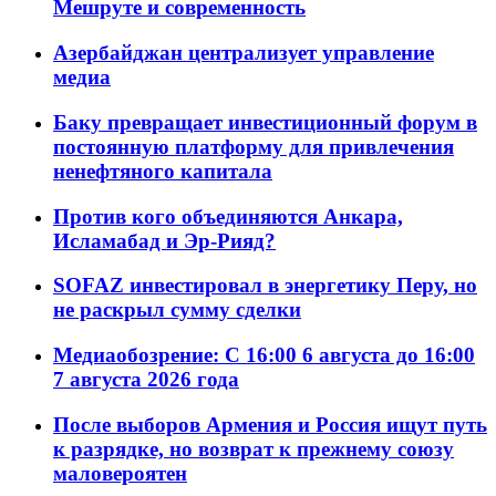
Мешруте и современность
Азербайджан централизует управление
медиа
Баку превращает инвестиционный форум в
постоянную платформу для привлечения
ненефтяного капитала
Против кого объединяются Анкара,
Исламабад и Эр-Рияд?
SOFAZ инвестировал в энергетику Перу, но
не раскрыл сумму сделки
Медиаобозрение: С 16:00 6 августа до 16:00
7 августа 2026 года
После выборов Армения и Россия ищут путь
к разрядке, но возврат к прежнему союзу
маловероятен