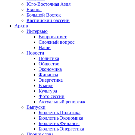
Юго-Восточная Азия
Европа
Большой Восток
Каспийский бассейн
Архив
Интервью
Вопрос-ответ
Сложный вопрос
Наши
Новости
Политика
Общество
Экономика
Финансы
Энергетика
В мире
Культура
Фото сессии
Актуальный репортаж
Выпуски
Бюллетнь Политика
Бюллетнь Экономика
Бюллетнь Финансы
Бюллетнь Энергетика
Прошу слова