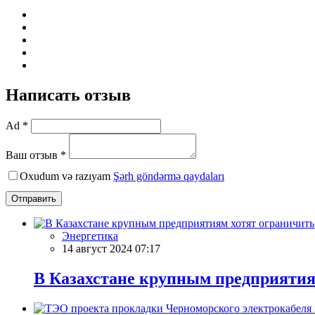
Написать отзыв
Ad *
Ваш отзыв *
Oxudum və razıyam
Şərh göndərmə qaydaları
Отправить
Энергетика
14 август 2024 07:17
В Казахстане крупным предприятия