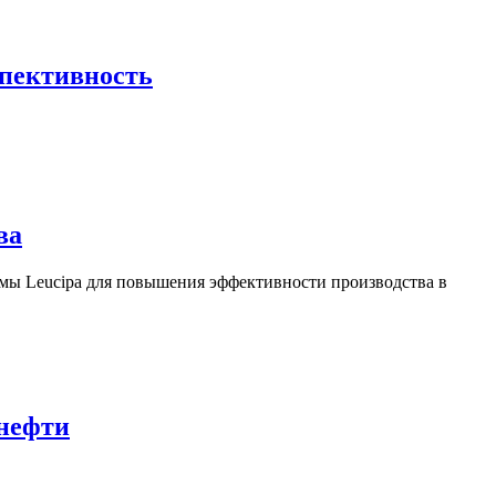
спективность
ва
ы Leucipa для повышения эффективности производства в
 нефти