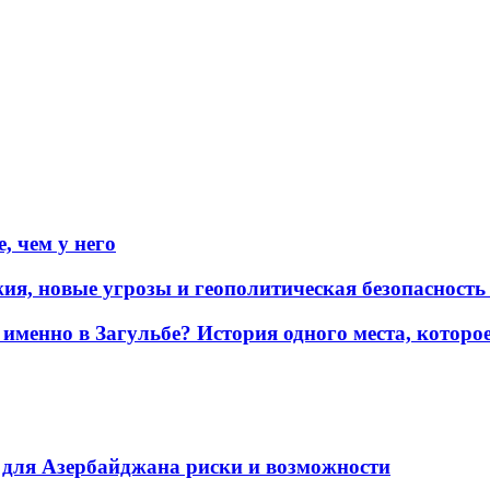
, чем у него
жия, новые угрозы и геополитическая безопасност
именно в Загульбе? История одного места, которо
для Азербайджана риски и возможности