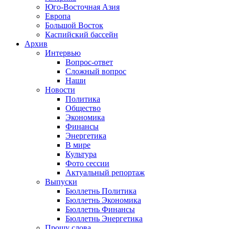
Юго-Восточная Азия
Европа
Большой Восток
Каспийский бассейн
Архив
Интервью
Вопрос-ответ
Сложный вопрос
Наши
Новости
Политика
Общество
Экономика
Финансы
Энергетика
В мире
Культура
Фото сессии
Актуальный репортаж
Выпуски
Бюллетнь Политика
Бюллетнь Экономика
Бюллетнь Финансы
Бюллетнь Энергетика
Прошу слова