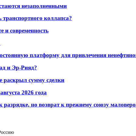
остаются незаполненными
ь транспортного коллапса?
е и современность
а
остоянную платформу для привлечения ненефтяно
ад и Эр-Рияд?
не раскрыл сумму сделки
 августа 2026 года
 разрядке, но возврат к прежнему союзу маловеро
 Россию