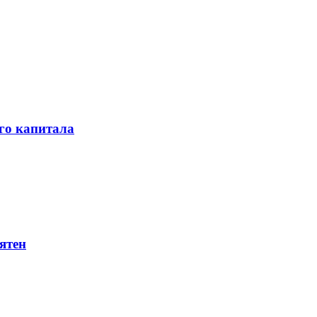
го капитала
ятен