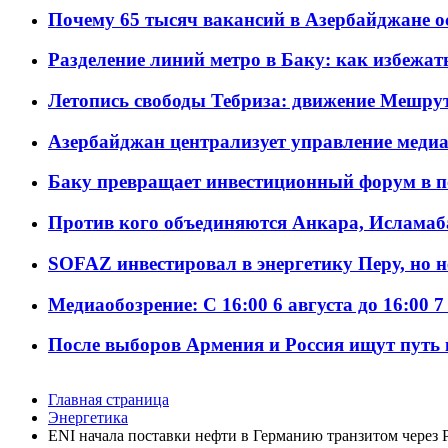
Почему 65 тысяч вакансий в Азербайджане 
Разделение линий метро в Баку: как избежат
Летопись свободы Тебриза: движение Мешрут
Азербайджан централизует управление меди
Баку превращает инвестиционный форум в п
Против кого объединяются Анкара, Исламаб
SOFAZ инвестировал в энергетику Перу, но 
Медиаобозрение: С 16:00 6 августа до 16:00 7
После выборов Армения и Россия ищут путь к
Главная страница
Энергетика
ENI начала поставки нефти в Германию транзитом через