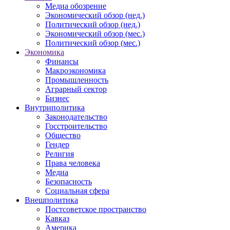
Медиа обозрение
Экономический обзор (нед.)
Политический обзор (нед.)
Экономический обзор (мес.)
Политический обзор (мес.)
Экономика
Финансы
Макроэкономика
Промышленность
Аграрный сектор
Бизнес
Внутриполитика
Законодательство
Госстроительство
Общество
Гендер
Религия
Права человека
Медиа
Безопасность
Социальная сфера
Внешполитика
Постсоветское пространство
Кавказ
Америка