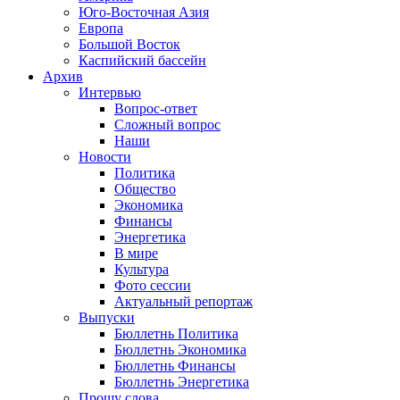
Юго-Восточная Азия
Европа
Большой Восток
Каспийский бассейн
Архив
Интервью
Вопрос-ответ
Сложный вопрос
Наши
Новости
Политика
Общество
Экономика
Финансы
Энергетика
В мире
Культура
Фото сессии
Актуальный репортаж
Выпуски
Бюллетнь Политика
Бюллетнь Экономика
Бюллетнь Финансы
Бюллетнь Энергетика
Прошу слова