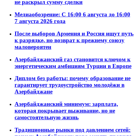
не раскрыл сумму сделки
Медиаобозрение: С 16:00 6 августа до 16:00
7 августа 2026 года
После выборов Армения и Россия ищут путь
к разрядке, но возврат к прежнему союзу
маловероятен
Азербайджанский газ становится ключом к
энергетическим амбициям Турции в Европе
Диплом без работы: почему образование не
гарантирует трудоустройство молодёжи в
Азербайджане
Азербайджанский минимум: зарплата,
которая покрывает выживание, но не
самостоятельную жизнь
Традиционные рынки под давлением сетей: