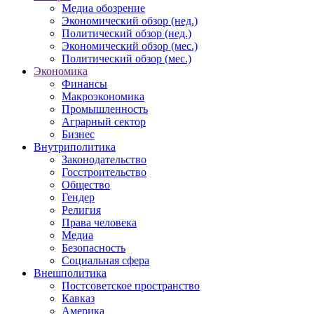
Медиа обозрение
Экономический обзор (нед.)
Политический обзор (нед.)
Экономический обзор (мес.)
Политический обзор (мес.)
Экономика
Финансы
Макроэкономика
Промышленность
Аграрный сектор
Бизнес
Внутриполитика
Законодательство
Госстроительство
Общество
Гендер
Религия
Права человека
Медиа
Безопасность
Социальная сфера
Внешполитика
Постсоветское пространство
Кавказ
Америка