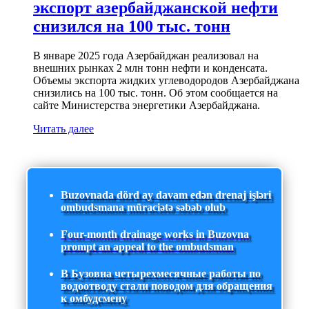
экспорт азербайджанской нефти
снизился на 100 тыс. тонн
В январе 2025 года Азербайджан реализовал на
внешних рынках 2 млн тонн нефти и конденсата.
Объемы экспорта жидких углеводородов Азербайджана
снизились на 100 тыс. тонн. Об этом сообщается на
сайте Министерства энергетики Азербайджана.
Читать далее
Buzovnada dörd ay davam edən drenaj işləri
ombudsmana müraciətə səbəb olub
Four-month drainage works in Buzovna
prompt an appeal to the ombudsman
В Бузовна четырехмесячные работы по
водоотводу стали поводом для обращения
к омбудсмену