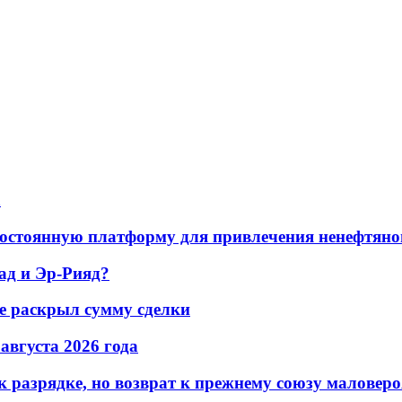
а
остоянную платформу для привлечения ненефтяно
ад и Эр-Рияд?
не раскрыл сумму сделки
 августа 2026 года
 разрядке, но возврат к прежнему союзу маловеро