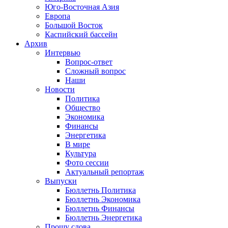
Юго-Восточная Азия
Европа
Большой Восток
Каспийский бассейн
Архив
Интервью
Вопрос-ответ
Сложный вопрос
Наши
Новости
Политика
Общество
Экономика
Финансы
Энергетика
В мире
Культура
Фото сессии
Актуальный репортаж
Выпуски
Бюллетнь Политика
Бюллетнь Экономика
Бюллетнь Финансы
Бюллетнь Энергетика
Прошу слова