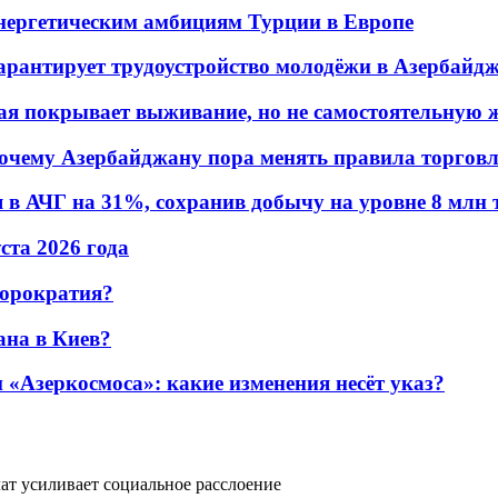
энергетическим амбициям Турции в Европе
гарантирует трудоустройство молодёжи в Азербайд
ая покрывает выживание, но не самостоятельную 
почему Азербайджану пора менять правила торгов
в АЧГ на 31%, сохранив добычу на уровне 8 млн 
уста 2026 года
бюрократия?
ана в Киев?
«Азеркосмоса»: какие изменения несёт указ?
лат усиливает социальное расслоение