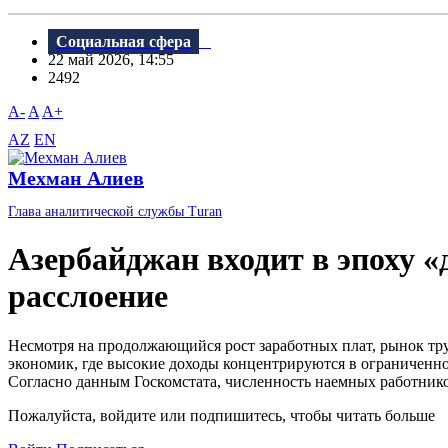
Социальная сфера
22 май 2026, 14:55
2492
A-
A
A+
AZ
EN
Мехман Алиев
Глава аналитической службы Turan
Азербайджан входит в эпоху «
расслоение
Несмотря на продолжающийся рост заработных плат, рынок тру
экономик, где высокие доходы концентрируются в ограниченном
Согласно данным Госкомстата, численность наемных работников
Пожалуйста, войдите или подпишитесь, чтобы читать больше