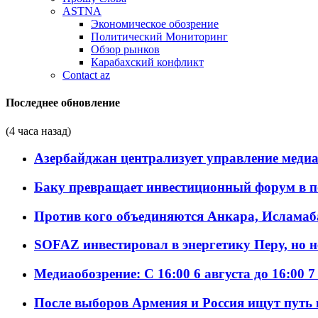
ASTNA
Экономическое обозрение
Политический Мониторинг
Обзор рынков
Карабахский конфликт
Contact az
Последнее обновление
(4 часа назад)
Азербайджан централизует управление меди
Баку превращает инвестиционный форум в п
Против кого объединяются Анкара, Исламаб
SOFAZ инвестировал в энергетику Перу, но 
Медиаобозрение: С 16:00 6 августа до 16:00 7
После выборов Армения и Россия ищут путь к