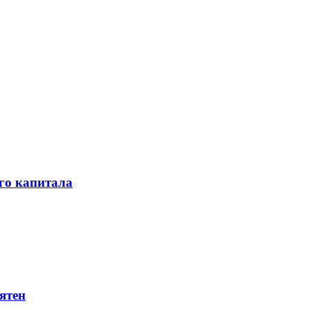
го капитала
ятен