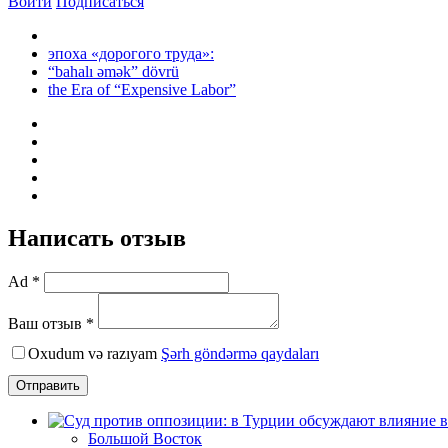
Войти
Подписаться
эпоха «дорогого труда»:
“bahalı əmək” dövrü
the Era of “Expensive Labor”
Написать отзыв
Ad *
Ваш отзыв *
Oxudum və razıyam
Şərh göndərmə qaydaları
Отправить
Большой Восток