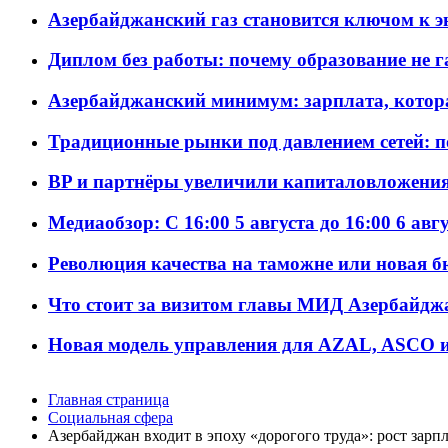
Азербайджанский газ становится ключом к 
Диплом без работы: почему образование не 
Азербайджанский минимум: зарплата, котор
Традиционные рынки под давлением сетей: 
BP и партнёры увеличили капиталовложения 
Медиаобзор: С 16:00 5 августа до 16:00 6 авг
Революция качества на таможне или новая 
Что стоит за визитом главы МИД Азербайдж
Новая модель управления для AZAL, ASCO и 
Главная страница
Социальная сфера
Азербайджан входит в эпоху «дорогого труда»: рост зарп