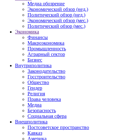
Медиа обозрение
Экономический обзор (нед.)
Политический обзор (нед.)
Экономический обзор (мес.)
Политический обзор (мес.)
Экономика
Финансы
Макроэкономика
Промышленность
Аграрный сектор
Бизнес
Внутриполитика
Законодательство
Госстроительство
Общество
Гендер
Религия
Права человека
Медиа
Безопасность
Социальная сфера
Внешполитика
Постсоветское пространство
Кавказ
Америка