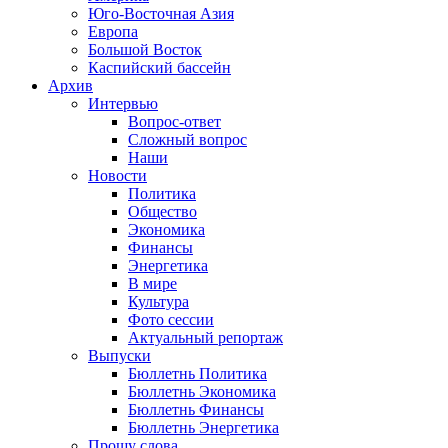
Юго-Восточная Азия
Европа
Большой Восток
Каспийский бассейн
Архив
Интервью
Вопрос-ответ
Сложный вопрос
Наши
Новости
Политика
Общество
Экономика
Финансы
Энергетика
В мире
Культура
Фото сессии
Актуальный репортаж
Выпуски
Бюллетнь Политика
Бюллетнь Экономика
Бюллетнь Финансы
Бюллетнь Энергетика
Прошу слова