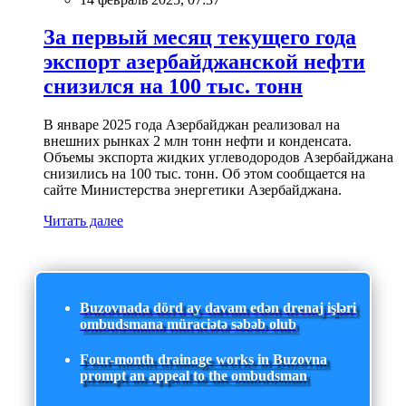
За первый месяц текущего года
экспорт азербайджанской нефти
снизился на 100 тыс. тонн
В январе 2025 года Азербайджан реализовал на
внешних рынках 2 млн тонн нефти и конденсата.
Объемы экспорта жидких углеводородов Азербайджана
снизились на 100 тыс. тонн. Об этом сообщается на
сайте Министерства энергетики Азербайджана.
Читать далее
Buzovnada dörd ay davam edən drenaj işləri
ombudsmana müraciətə səbəb olub
Four-month drainage works in Buzovna
prompt an appeal to the ombudsman