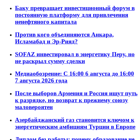
Баку превращает инвестиционный форум в
постоянную платформу для привлечения
ненефтяного капитала
Против кого объединяются Анкара,
Исламабад и Эр-Рияд?
SOFAZ инвестировал в энергетику Перу, но
не раскрыл сумму сделки
Медиаобозрение: С 16:00 6 августа до 16:00
7 августа 2026 года
После выборов Армения и Россия ищут путь
к разрядке, но возврат к прежнему союзу
маловероятен
Азербайджанский газ становится ключом к
энергетическим амбициям Турции в Европе
Диплом без работы: почему образование не