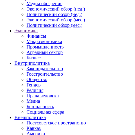
Медиа обозрение
Экономический обзор (нед.)
Политический обзор (нед.)
Экономический обзор (мес.)
Политический обзор (мес.)
Экономика
Финансы
Макроэкономика
Промышленность
Аграрный сектор
Бизнес
Внутриполитика
Законодательство
Госстроительство
Общество
Гендер
Религия
Права человека
Медиа
Безопасность
Социальная сфера
Внешполитика
Постсоветское пространство
Кавказ
Америка