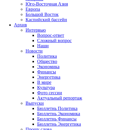
Юго-Восточная Азия
Европа
Большой Восток
Каспийский бассейн
Архив
Интервью
Вопрос-ответ
Сложный вопрос
Наши
Новости
Политика
Общество
Экономика
Финансы
Энергетика
В мире
Культура
Фото сессии
Актуальный репортаж
Выпуски
Бюллетнь Политика
Бюллетнь Экономика
Бюллетнь Финансы
Бюллетнь Энергетика
Прошу слова