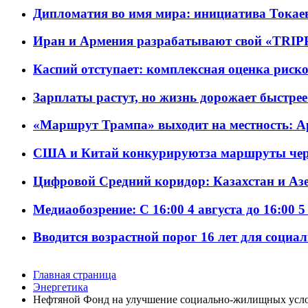
Дипломатия во имя мира: инициатива Токаев
Иран и Армения разрабатывают свой «TRIP
Каспий отступает: комплексная оценка риско
Зарплаты растут, но жизнь дорожает быстрее т
«Маршрут Трампа» выходит на местность: А
США и Китай конкурируютза маршруты че
Цифровой Средний коридор: Казахстан и Аз
Медиаобозрение: С 16:00 4 августа до 16:00 5
Вводится возрастной порог 16 лет для социа
Главная страница
Энергетика
Нефтяной Фонд на улучшение социально-жилищных услов