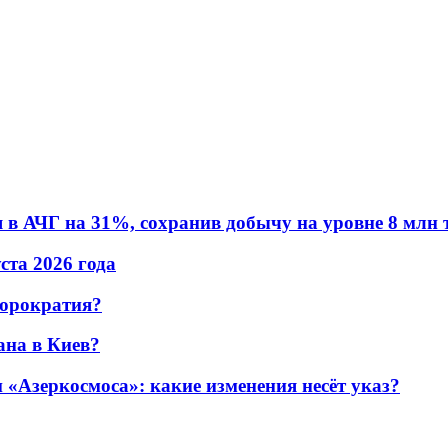
в АЧГ на 31%, сохранив добычу на уровне 8 млн 
уста 2026 года
бюрократия?
ана в Киев?
«Азеркосмоса»: какие изменения несёт указ?