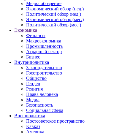
Медиа обозрение
Экономический обзор (нед.)
Политический обзор (нед.)
Экономический обзор (мес.)
Политический обзор (мес.)
Экономика
Финансы
Макроэкономика
Промышленность
Аграрный сектор
Бизнес
Внутриполитика
Законодательство
Госстроительство
Общество
Гендер
Религия
Права человека
Медиа
Безопасность
Социальная сфера
Внешполитика
Постсоветское пространство
Кавказ
Америка