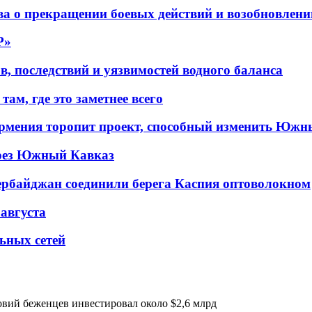
а о прекращении боевых действий и возобновлени
P»
в, последствий и уязвимостей водного баланса
ам, где это заметнее всего
рмения торопит проект, способный изменить Южн
рез Южный Кавказ
ербайджан соединили берега Каспия оптоволокном
 августа
льных сетей
ий беженцев инвестировал около $2,6 млрд