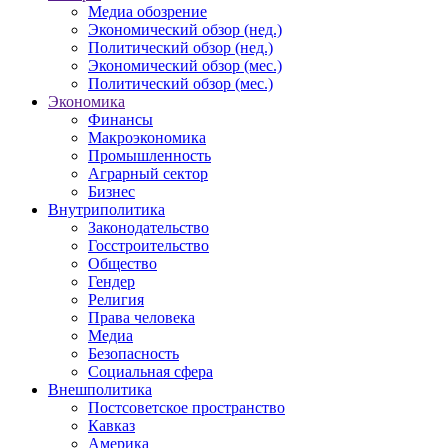
Медиа обозрение
Экономический обзор (нед.)
Политический обзор (нед.)
Экономический обзор (мес.)
Политический обзор (мес.)
Экономика
Финансы
Макроэкономика
Промышленность
Аграрный сектор
Бизнес
Внутриполитика
Законодательство
Госстроительство
Общество
Гендер
Религия
Права человека
Медиа
Безопасность
Социальная сфера
Внешполитика
Постсоветское пространство
Кавказ
Америка