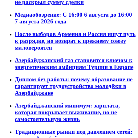
не раскрыл сумму сделки
Медиаобозрение: С 16:00 6 августа до 16:00
7 августа 2026 года
После выборов Армения и Россия ищут путь
к разрядке, но возврат к прежнему союзу
маловероятен
Азербайджанский газ становится ключом к
энергетическим амбициям Турции в Европе
Диплом без работы: почему образование не
гарантирует трудоустройство молодёжи в
Азербайджане
Азербайджанский минимум: зарплата,
которая покрывает выживание, но не
самостоятельную жизнь
Традиционные рынки под давлением сетей: