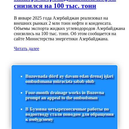
снизился на 100 тыс. тонн
В январе 2025 года Азербайджан реализовал на
внешних рынках 2 млн тонн нефти и конденсата.
Объемы экспорта жидких углеводородов Азербайджана
снизились на 100 тыс. тонн. Об этом сообщается на
сайте Министерства энергетики Азербайджана.
Читать далее
Buzovnada dörd ay davam edən drenaj işləri
ombudsmana müraciətə səbəb olub
Four-month drainage works in Buzovna
prompt an appeal to the ombudsman
В Бузовна четырехмесячные работы по
водоотводу стали поводом для обращения
к омбудсмену