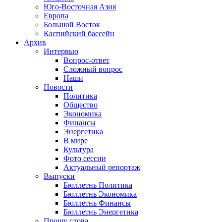
Юго-Восточная Азия
Европа
Большой Восток
Каспийский бассейн
Архив
Интервью
Вопрос-ответ
Сложный вопрос
Наши
Новости
Политика
Общество
Экономика
Финансы
Энергетика
В мире
Культура
Фото сессии
Актуальный репортаж
Выпуски
Бюллетнь Политика
Бюллетнь Экономика
Бюллетнь Финансы
Бюллетнь Энергетика
Прошу слова