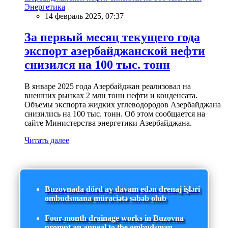
Энергетика
14 февраль 2025, 07:37
За первый месяц текущего года
экспорт азербайджанской нефти
снизился на 100 тыс. тонн
В январе 2025 года Азербайджан реализовал на
внешних рынках 2 млн тонн нефти и конденсата.
Объемы экспорта жидких углеводородов Азербайджана
снизились на 100 тыс. тонн. Об этом сообщается на
сайте Министерства энергетики Азербайджана.
Читать далее
Buzovnada dörd ay davam edən drenaj işləri
ombudsmana müraciətə səbəb olub
Four-month drainage works in Buzovna
prompt an appeal to the ombudsman