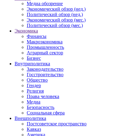
Медиа обозрение
Экономический обзор (нед.)
Политический обзор (нед.)
Экономический обзор (мес.)
Политический обзор (мес.)
Экономика
Финансы
Макроэкономика
Промышленность
Аграрный сектор
Бизнес
Внутриполитика
Законодательство
Госстроительство
Общество
Гендер
Религия
Права человека
Медиа
Безопасность
Социальная сфера
Внешполитика
Постсоветское пространство
Кавказ
Америка