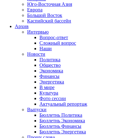
Юго-Восточная Азия
Европа
Большой Восток
Каспийский бассейн
Архив
Интервью
Вопрос-ответ
Сложный вопрос
Наши
Новости
Политика
Общество
Экономика
Финансы
Энергетика
В мире
Культура
Фото сессии
Актуальный репортаж
Выпуски
Бюллетнь Политика
Бюллетнь Экономика
Бюллетнь Финансы
Бюллетнь Энергетика
Прошу слова