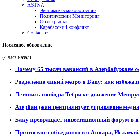
ASTNA
Экономическое обозрение
Политический Мониторинг
Обзор рынков
Карабахский конфликт
Contact az
Последнее обновление
(4 часа назад)
Почему 65 тысяч вакансий в Азербайджане 
Разделение линий метро в Баку: как избежат
Летопись свободы Тебриза: движение Мешрут
Азербайджан централизует управление меди
Баку превращает инвестиционный форум в п
Против кого объединяются Анкара, Исламаб